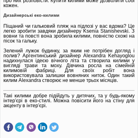
про них розповісти.
Купити килими може дозволити собі
кожен.
Дизайнерські еко-килими
Піщаний чи гальковий пляж на підлозі у вас вдома?
Це
легко зробити завдяки дизайнеру Ksenia Stanishevski.
З
вовни та повсті вона зробила килими, повністю схожі на
пісок та гальку.
Зелений лужок будинку, за яким не потрібен догляд і
полив?
Аргентинський дизайнер Alexandra Kehayoglou
надихнулася ідеєю вічного літа та створила килими у
вигляді трави та моху.
Дівчина росла на сімейній
килимовій фабриці.
Для своїх робіт вона
використовувала залишки вовняних ниток.
Один такий
килим Alexandra створює не менше трьох місяців.
Такі килими добре підійдуть у дитячих, та у будь-якому
інтер'єрі в еко-стилі.
Можна повісити його на стіну для
акценту в інтер'єрі.