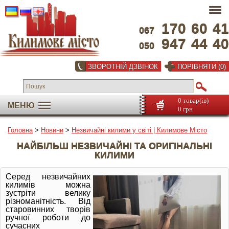
170
60
41
067
947
44
40
050
ЗВОРОТНІЙ ДЗВІНОК
ПОРІВНЯТИ (0)
0 товар(ів)
МЕНЮ
0 грн
Головна
>
Новини
>
Незвичайні килими у світі | Килимове Місто
НАЙБІЛЬШ НЕЗВИЧАЙНІ ТА ОРИГІНАЛЬНІ
КИЛИМИ
Серед незвичайних
килимів можна
зустріти велику
різноманітність.
Від
старовинних творів
ручної роботи до
сучасних