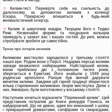
☆
Килим-тест.
Перевірте себе на схильність до
дальтонізму за допомогою килимів з колекції
Ісіхара.
Прекрасно впишеться в будь-який
мінімалістичний інтер'єр.
☆
Килим зі шматочків ковдри.
Творцем його є Теджо
Ремі.
Незвичайні форми та поєднання кольорів
приведуть у захват вас і ваших гостей.
До речі, можна
спробувати зробити це самостійно.
Трохи про історію килимів
Килимове мистецтво зародилося у третьому столітті
нашої ери.
Родом вони з Персії.
Недарма перські килими
завжди вважалися найкращими.
Найстаріший килим,
віком приблизно дві з половиною тисячі років,
зберігається в Ермітажі.
Його знайшли у 1949 році
радянські археологи.
Раніше був звичай дарувати
мечетям килими.
Завдяки цій гарній традиції збереглося
кілька старовинних килимових творів мистецтва.
Деякі з
них, ймовірно, були виготовлені у восьмому столітті.
Наступним хочеться відзначити "Перлинний килим".
Цей
представник потрапив до Книги рекордів Гіннеса, як
найдорожчий.
Що не дивно, адже він виконаний з шовку
і прикрашений діамантами, сапфірами та смарагдами,