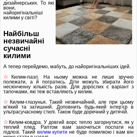
дизайнерських.
То які
вони,
найоригінальніші
килими у світі?
Найбільш
незвичайні
сучасні
килими
А тепер перейдемо, мабуть, до найоригінальніших ідей.
☆
Килим-пазл.
На ньому можна не лише зручно
полежати, а й погратись.
Діти можуть збирати його
нескінченну кількість разів.
Для дорослих є варіант з
тапочками, які теж вставляють у килим.
☆
Килим-глазунья.
Такий незвичайний, але при цьому
м'який та затишний.
Доповнить будь-який інтер'єр в
ультрасучасному стилі.
Також буде доречний у дитячій.
☆
Килим-ковдра. У довгий ворс тепло загорнутися, як у
теплий плед.
Раптом вам захочеться поспати на
підлозі.
Такий
килим купити
не буде помилкою і вам він
може стати в нагоді.