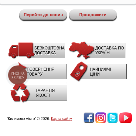
Перейти до новин
Продовжити
БЕЗКОШТОВНА
ДОСТАВКА ПО
ДОСТАВКА
УКРАЇНІ
ПОВЕРНЕННЯ
НАЙНИЖЧІ
КНОПКА
ТОВАРУ
ЦІНИ
ЗВ'ЯЗКУ
ГАРАНТІЯ
ЯКОСТІ
“Килимове місто” © 2026.
Карта сайту