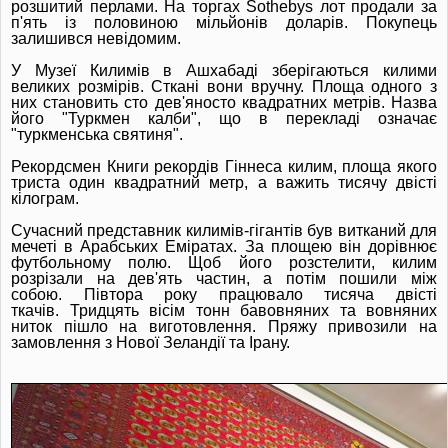
розшитий перлами.
На торгах Sothebys лот продали за
п'ять із половиною мільйонів доларів.
Покупець
залишився невідомим.
У Музеї Килимів в Ашхабаді зберігаються килими
великих розмірів.
Сткані вони вручну.
Площа одного з
них становить сто дев'яносто квадратних метрів.
Назва
його "Туркмен калби", що в перекладі означає
"туркменська святиня".
Рекордсмен Книги рекордів Гіннеса килим, площа якого
триста один квадратний метр, а важить тисячу двісті
кілограм.
Сучасний представник килимів-гігантів був витканий для
мечеті в Арабських Еміратах.
За площею він дорівнює
футбольному полю.
Щоб його розстелити, килим
розрізали на дев'ять частин, а потім пошили між
собою.
Півтора року працювало тисяча двісті
ткачів.
Тридцять вісім тонн бавовняних та вовняних
ниток пішло на виготовлення.
Пряжу привозили на
замовлення з Нової Зеландії та Ірану.