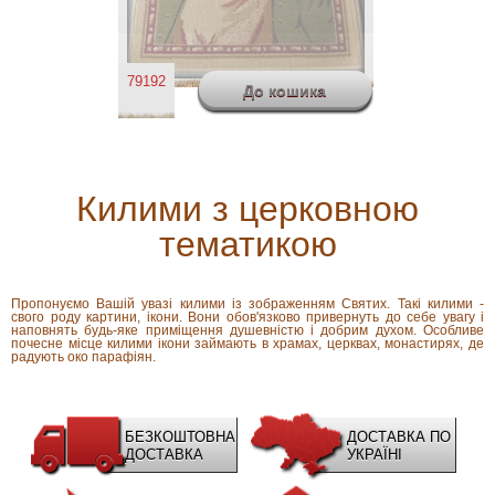
79192
Килими з церковною
тематикою
Пропонуємо Вашій увазі килими із зображенням Святих. Такі килими -
свого роду картини, ікони. Вони обов'язково привернуть до себе увагу і
наповнять будь-яке приміщення душевністю і добрим духом. Особливе
почесне місце килими ікони займають в храмах, церквах, монастирях, де
радують око парафіян.
БЕЗКОШТОВНА
ДОСТАВКА ПО
ДОСТАВКА
УКРАЇНІ