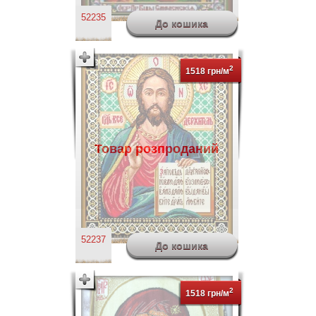
52235
2
1518 грн/м
Товар розпроданий
52237
2
1518 грн/м