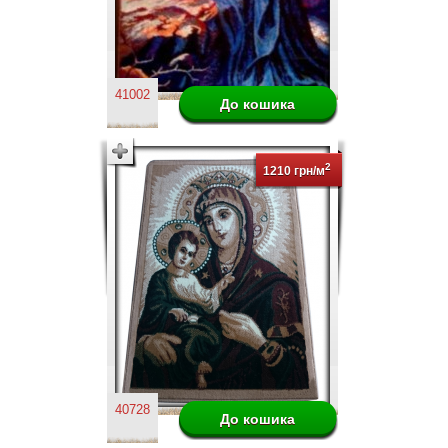
41002
2
1210 грн/м
40728