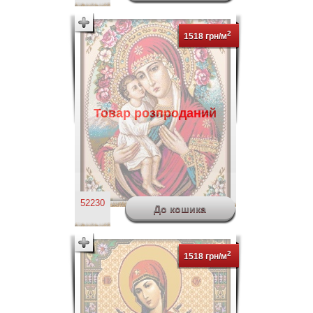
2
1518 грн/м
Товар розпроданий
52230
2
1518 грн/м