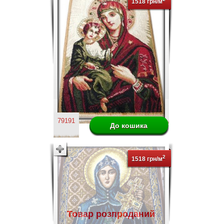
1518 грн/м
79191
2
1518 грн/м
Товар розпроданий