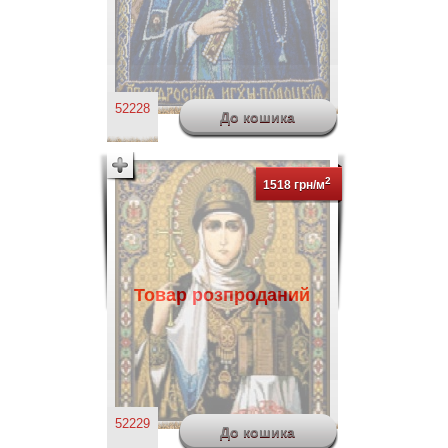
52228
2
1518 грн/м
Товар розпроданий
52229