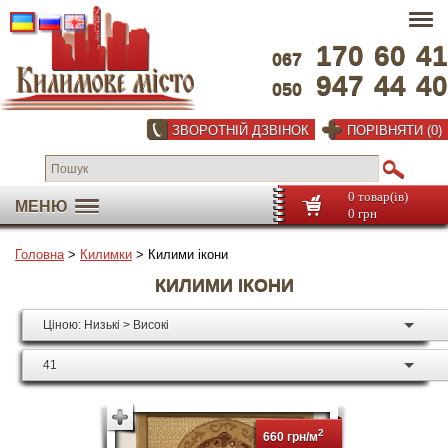
170
60
41
067
947
44
40
050
ЗВОРОТНІЙ ДЗВІНОК
ПОРІВНЯТИ (0)
0 товар(ів)
МЕНЮ
0 грн
Головна
>
Килимки
> Килими ікони
КИЛИМИ ІКОНИ
Ціною: Низькі > Високі
41
2
660 грн/м