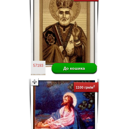
57193
2
1100 грн/м