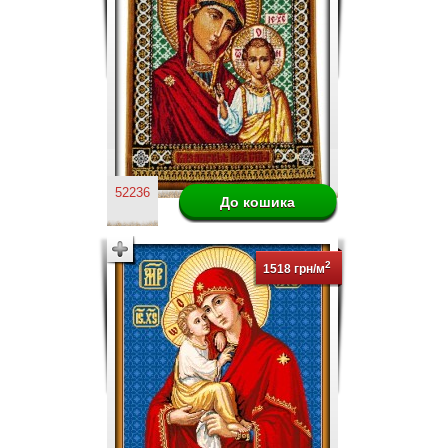
52236
2
1518 грн/м