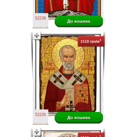
52238
2
1518 грн/м
52226
2