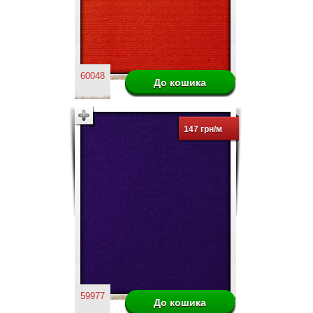
60048
147 грн/м
59977