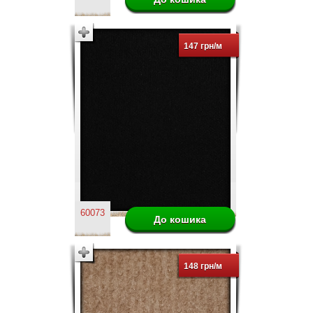
147 грн/м
60073
148 грн/м