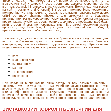
Інтернет-магазин «Килимове Місто» пропонує до вибору клієнтів та
відвідувачів сайту широкий асортимент виставкових ковроліну різних
відтінків, розмірів і індивідуальних характеристик. Велика частина товару
на сайті поставлена ​​зі Словенії. В її основі - поліпропілен. Ковроліни з
поліпропілену з маленькими стібками, як в магазині, служать дуже довго,
стійкі до зносу, відмінно підходять для використання в будь-яких
приміщеннях, мають хорошу пропускну здатність. Крім того, на виставках,
презентаціях, аукціонах, у величезних залах просто необхідно, щоб будь-
який сторонній звук не порушував тиші. Виставкові ковролини мають
прекрасну звукоізоляцією, і гарантують тихе переміщення. Моделі,
представлені на сайті, об'єднані в колекції.
Як правило, з однієї серії ви можете вибрати ковролін з відповідною для
вас розфарбуванням. Крім того, в таких товарах з точністю збігається
візерунок, відстань між стібками. Відрізняється лише колір. Представлені
моделі килимового покриття відрізняється наступними показниками:
вага;
країна виробник;
висота ворсу;
матеріал;
товщина, стиль;
назва серії.
При введенні в спеціальне вікно потрібних вам розмірів (ширини і
довжини), буде відбуватися автоматичний підрахунок вартості, що дуже
зручно у використанні. Нагадаємо, що ціна вказана за один метр
квадратний. Інтернет-магазин «Килимове Місто» пропонує клієнтам
величезний вибір відтінків. На сайті представлена ​​вся гама кольорів:
різновиди червоного, синього, коричневого, сірого, зеленого забарвлення.
ВИСТАВКОВИЙ КОВРОЛІН БЕЗПЕЧНИЙ ДЛЯ