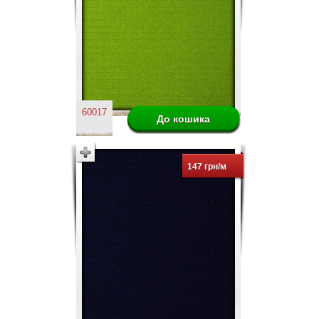
60017
147 грн/м