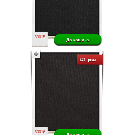
60015
147 грн/м
60016