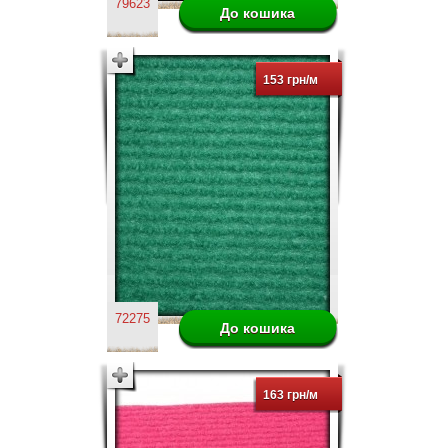
79623
153 грн/м
72275
163 грн/м