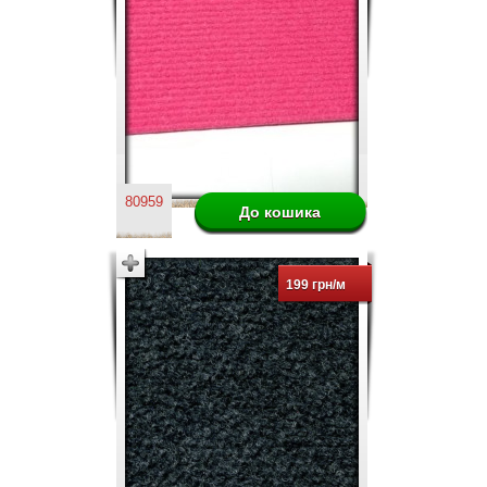
80959
199 грн/м