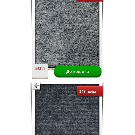
69311
143 грн/м