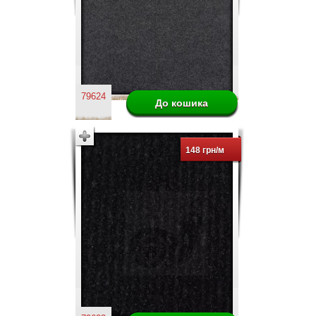
79624
148 грн/м