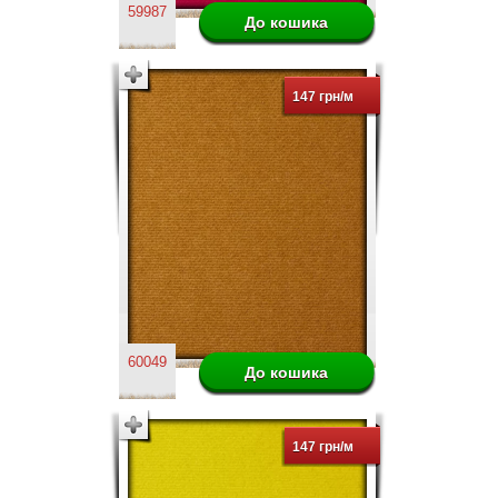
59987
147 грн/м
60049
147 грн/м