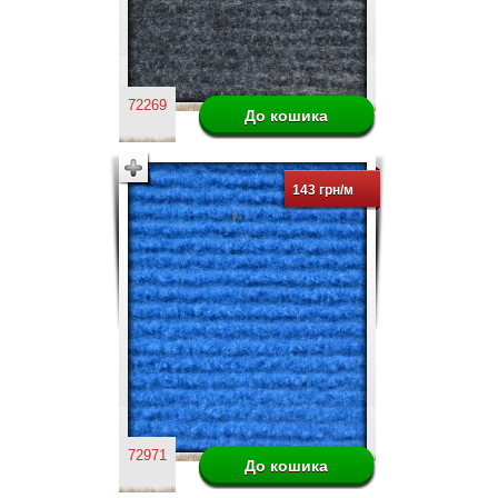
72269
143 грн/м
72971