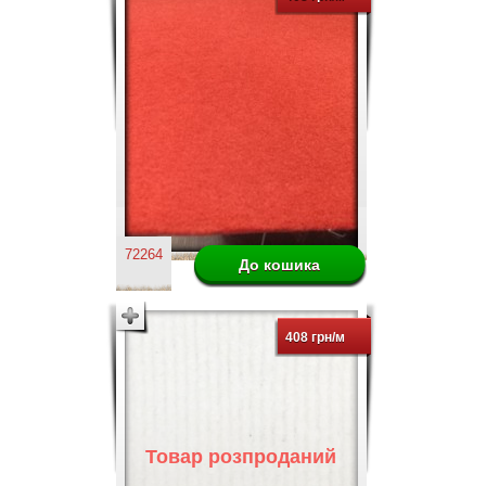
72264
408 грн/м
Товар розпроданий