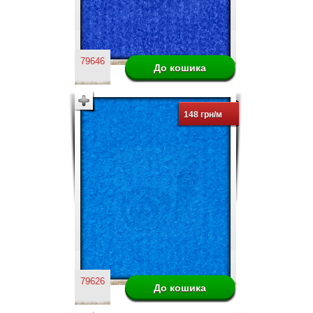
79646
148 грн/м
79626