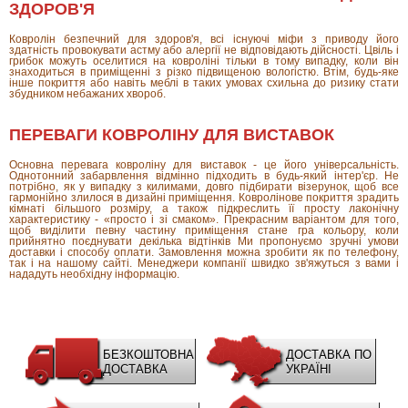
ЗДОРОВ'Я
Ковролін безпечний для здоров'я, всі існуючі міфи з приводу його
здатність провокувати астму або алергії не відповідають дійсності. Цвіль і
грибок можуть оселитися на ковроліні тільки в тому випадку, коли він
знаходиться в приміщенні з різко підвищеною вологістю. Втім, будь-яке
інше покриття або навіть меблі в таких умовах схильна до ризику стати
збудником небажаних хвороб.
ПЕРЕВАГИ КОВРОЛІНУ ДЛЯ ВИСТАВОК
Основна перевага ковроліну для виставок - це його універсальність.
Однотонний забарвлення відмінно підходить в будь-який інтер'єр. Не
потрібно, як у випадку з килимами, довго підбирати візерунок, щоб все
гармонійно злилося в дизайні приміщення. Ковролінове покриття зрадить
кімнаті більшого розміру, а також підкреслить її просту лаконічну
характеристику - «просто і зі смаком». Прекрасним варіантом для того,
щоб виділити певну частину приміщення стане гра кольору, коли
прийнятно поєднувати декілька відтінків Ми пропонуємо зручні умови
доставки і способу оплати. Замовлення можна зробити як по телефону,
так і на нашому сайті. Менеджери компанії швидко зв'яжуться з вами і
нададуть необхідну інформацію.
БЕЗКОШТОВНА
ДОСТАВКА ПО
ДОСТАВКА
УКРАЇНІ