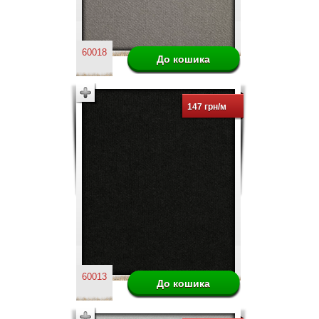
60018
147 грн/м
60013