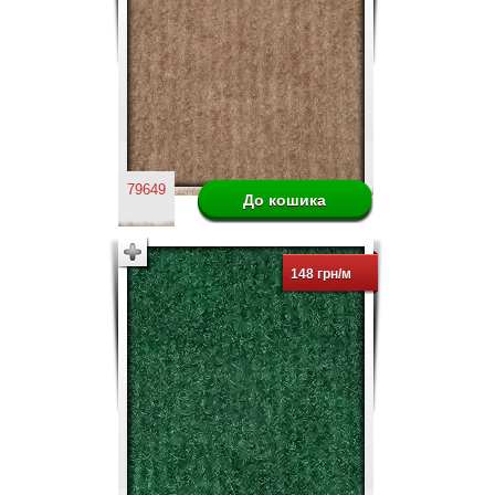
79649
148 грн/м