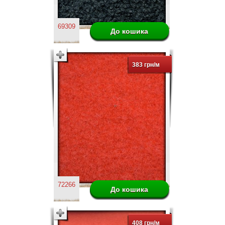
69309
383 грн/м
72266
408 грн/м