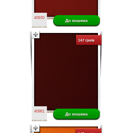
40930
147 грн/м
40981