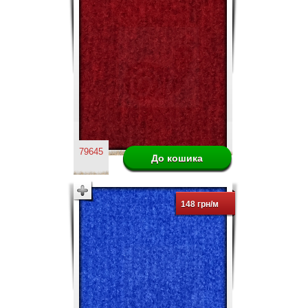
79645
148 грн/м