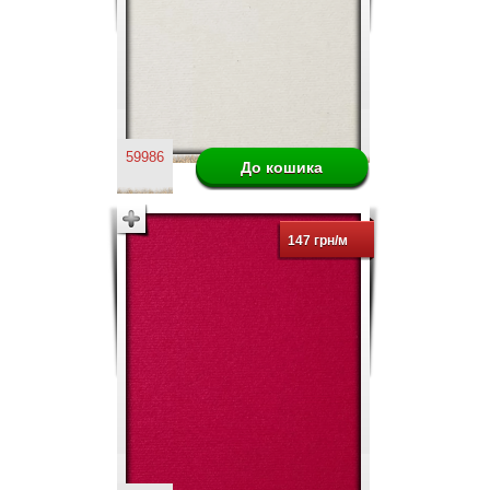
59986
147 грн/м