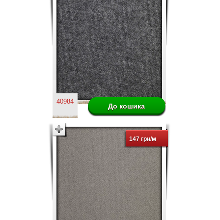
40984
147 грн/м