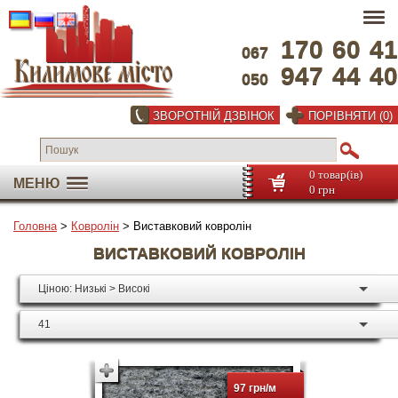
170
60
41
067
947
44
40
050
ЗВОРОТНІЙ ДЗВІНОК
ПОРІВНЯТИ (0)
0 товар(ів)
МЕНЮ
0 грн
Головна
>
Ковролін
> Виставковий ковролін
ВИСТАВКОВИЙ КОВРОЛІН
Ціною: Низькі > Високі
41
97 грн/м