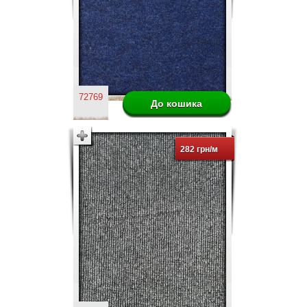
72769
282 грн/м