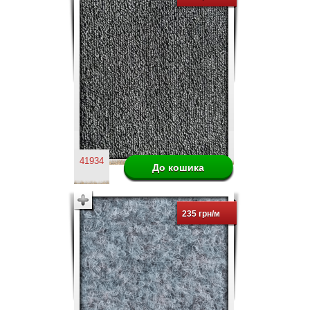
41934
235 грн/м