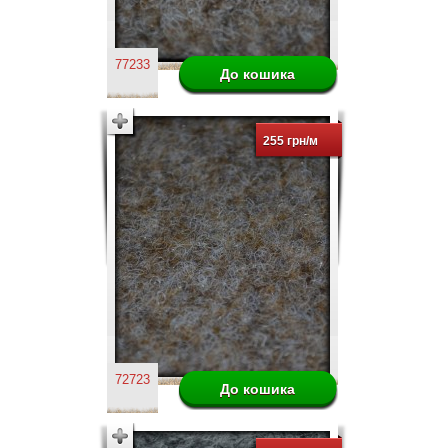
77233
255 грн/м
72723