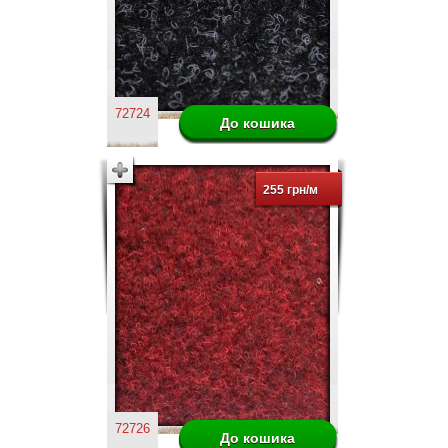
72724
255 грн/м
72726