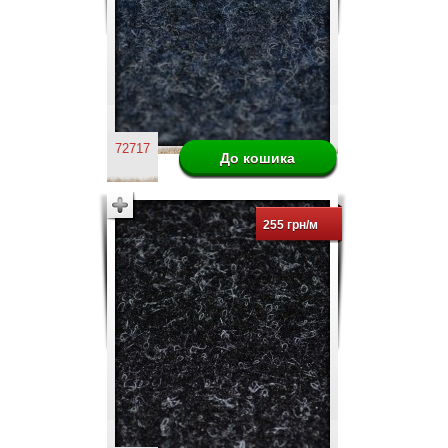
72717
255 грн/м