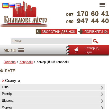
170
60
41
067
947
44
40
050
ЗВОРОТНІЙ ДЗВІНОК
ПОРІВНЯТИ (0)
0 товар(ів)
МЕНЮ
0 грн
Головна
>
Ковролін
> Комерційний ковролін
ФІЛЬТР
Скинути
Ціна
Розмір
Ширина
Форма