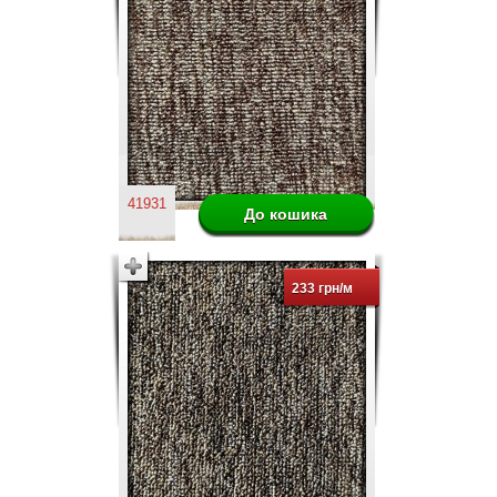
41931
233 грн/м