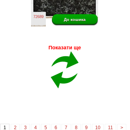
72689
Показати ще
1
2
3
4
5
6
7
8
9
10
11
>