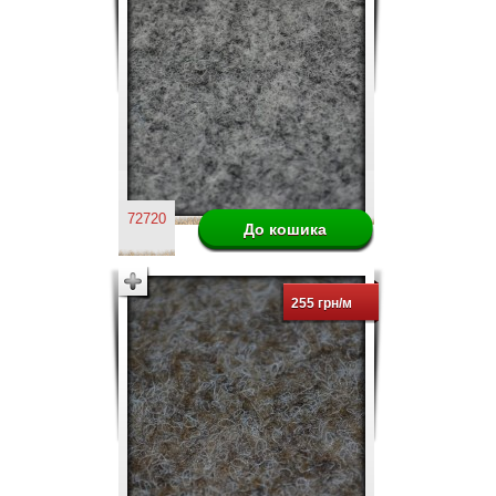
72720
255 грн/м