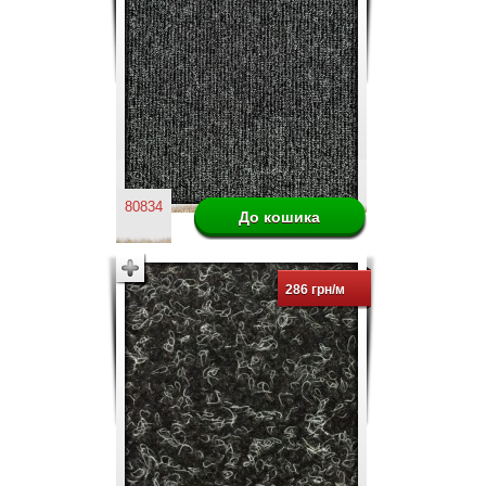
80834
286 грн/м