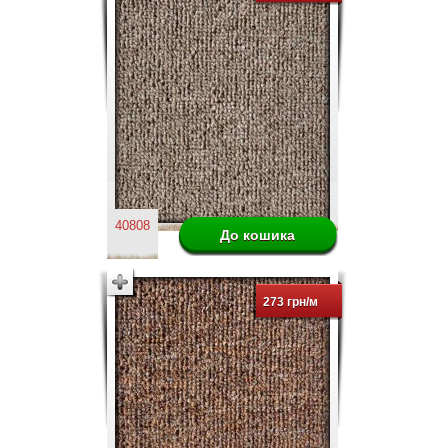
40808
273 грн/м