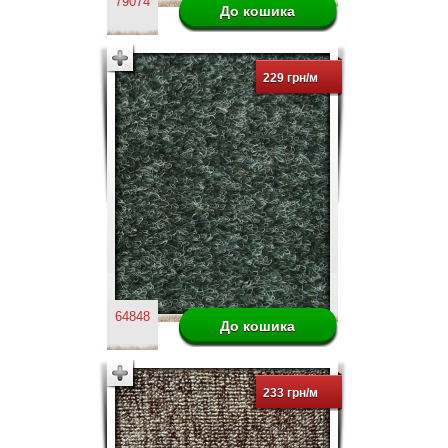
79074
229 грн/м
64848
233 грн/м