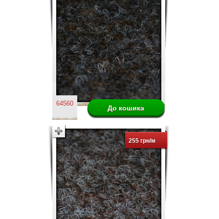
64560
255 грн/м