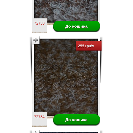
72733
255 грн/м
72734