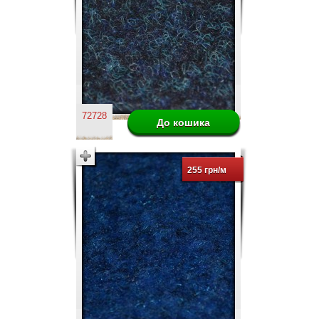
72728
255 грн/м