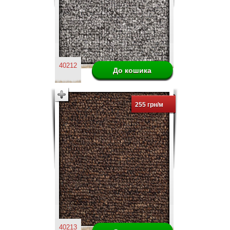
40212
255 грн/м
40213