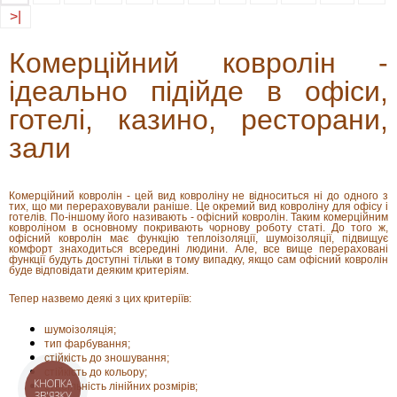
>|
Комерційний ковролін -
ідеально підійде в офіси,
готелі, казино, ресторани,
зали
Комерційний ковролін - цей вид ковроліну не відноситься ні до одного з
тих, що ми перераховували раніше. Це окремий вид ковроліну для офісу і
готелів. По-іншому його називають - офісний ковролін. Таким комерційним
ковроліном в основному покривають чорнову роботу статі. До того ж,
офісний ковролін має функцію теплоізоляції, шумоізоляції, підвищує
комфорт знаходиться всередині людини. Але, все вище перераховані
функції будуть доступні тільки в тому випадку, якщо сам офісний ковролін
буде відповідати деяким критеріям.
Тепер назвемо деякі з цих критеріїв:
шумоізоляція;
тип фарбування;
стійкість до зношування;
стійкість до кольору;
стабільність лінійних розмірів;
КНОПКА
ЗВ'ЯЗКУ