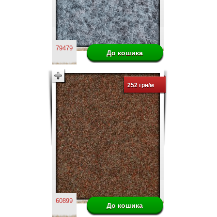
79479
252 грн/м
60899