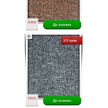
40809
273 грн/м
40810