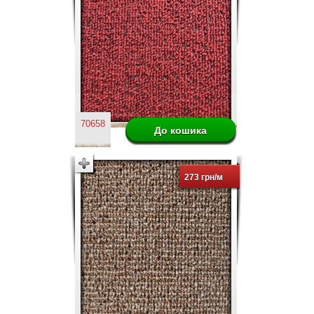
70658
273 грн/м