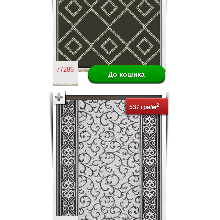
77286
2
537 грн/м