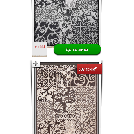
76383
2
537 грн/м