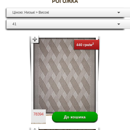
РОГОЖКА
Ціною: Низькі > Високі
41
2
440 грн/м
78394