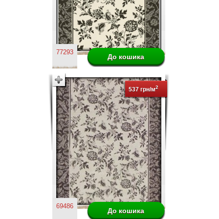
77293
2
537 грн/м
69486