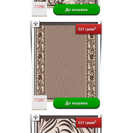
77296
2
537 грн/м
77297
2
537 грн/м