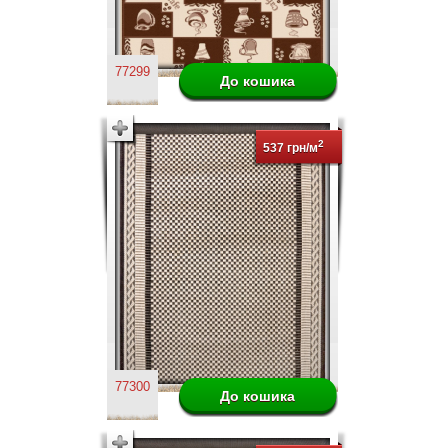
77299
2
537 грн/м
77300