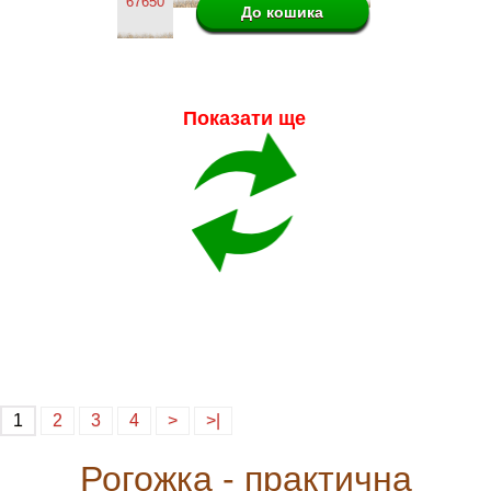
67650
Показати ще
1
2
3
4
>
>|
Рогожка - практична