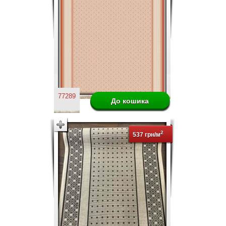
77289
2
537 грн/м