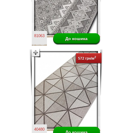
81063
2
572 грн/м
40480