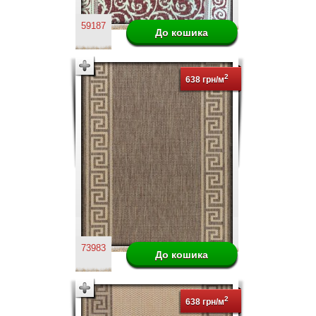
59187
2
638 грн/м
73983
2
638 грн/м