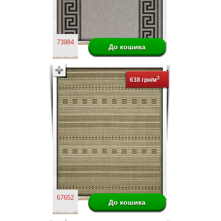
73984
2
638 грн/м
67652