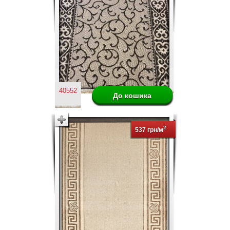
40552
2
537 грн/м