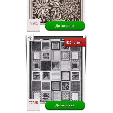
77281
2
537 грн/м
77285