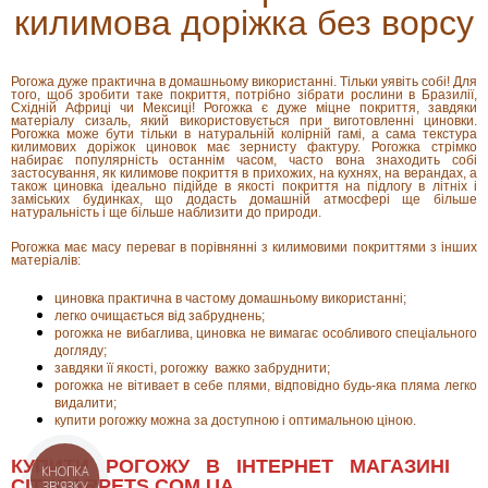
килимова доріжка без ворсу
Рогожа дуже практична в домашньому використанні. Тільки уявіть собі! Для
того, щоб зробити таке покриття, потрібно зібрати рослини в Бразилії,
Східній Африці чи Мексиці! Рогожка є дуже міцне покриття, завдяки
матеріалу сизаль, який використовується при виготовленні циновки.
Рогожка може бути тільки в натуральній колірній гамі, а сама текстура
килимових доріжок циновок має зернисту фактуру. Рогожка стрімко
набирає популярність останнім часом, часто вона знаходить собі
застосування, як килимове покриття в прихожих, на кухнях, на верандах, а
також циновка ідеально підійде в якості покриття на підлогу в літніх і
заміських будинках, що додасть домашній атмосфері ще більше
натуральність і ще більше наблизити до природи.
Рогожка має масу переваг в порівнянні з килимовими покриттями з інших
матеріалів:
циновка практична в частому домашньому використанні;
легко очищається від забруднень;
рогожка не вибаглива, циновка не вимагає особливого спеціального
догляду;
завдяки її якості, рогожку важко забруднити;
рогожка не ​​вітивает в себе плями, відповідно будь-яка пляма легко
видалити;
купити рогожку можна за доступною і оптимальною ціною.
КУПИТИ РОГОЖУ В ІНТЕРНЕТ МАГАЗИНІ
КНОПКА
CITYCARPETS.COM.UA
ЗВ'ЯЗКУ