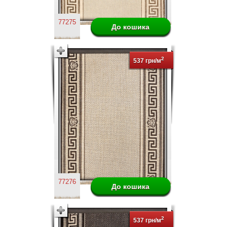
77275
2
537 грн/м
77276
2
537 грн/м