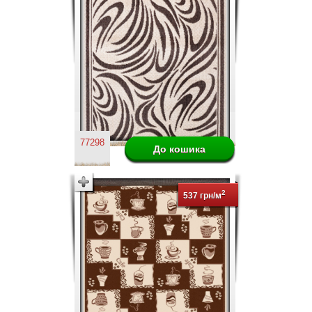
77298
2
537 грн/м