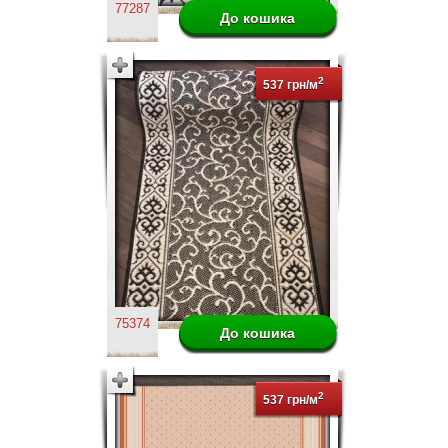
77287
2
537 грн/м
75374
2
537 грн/м