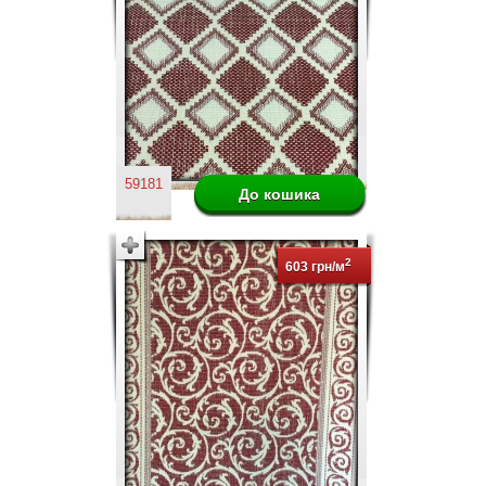
59181
2
603 грн/м