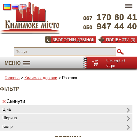
170
60
41
067
947
44
40
050
ЗВОРОТНІЙ ДЗВІНОК
ПОРІВНЯТИ (0)
0 товар(ів)
МЕНЮ
0 грн
Головна
>
Килимовi дорiжки
> Рогожка
ФІЛЬТР
Скинути
Ціна
Ширина
Колір