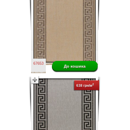
67653
2
638 грн/м