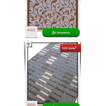
67622
2
528 грн/м
60043