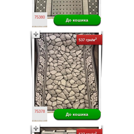
75380
2
537 грн/м
75378
2