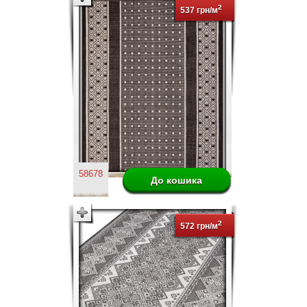
2
537 грн/м
58678
2
572 грн/м