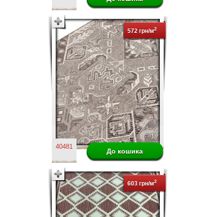
2
572 грн/м
40481
2
603 грн/м