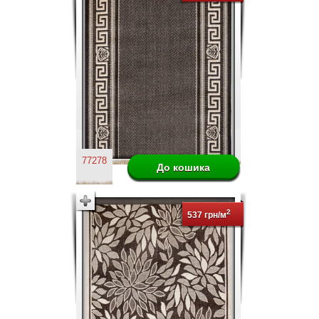
77278
2
537 грн/м