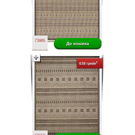
73985
2
638 грн/м