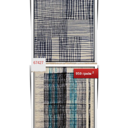
67427
2
959 грн/м