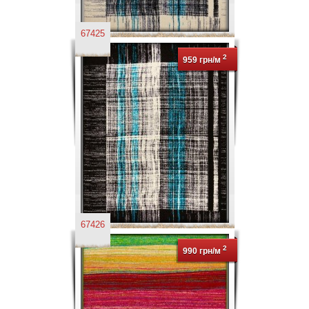
67425
2
959 грн/м
67426
2
990 грн/м