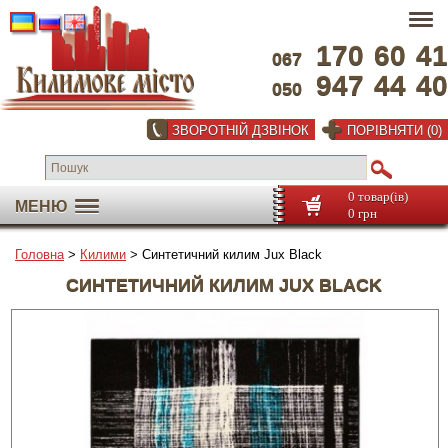
170
60
41
067
947
44
40
050
ЗВОРОТНІЙ ДЗВІНОК
ПОРІВНЯТИ (0)
0 товар(ів)
МЕНЮ
0 грн
Головна
>
Килими
> Синтетичний килим Jux Black
СИНТЕТИЧНИЙ КИЛИМ JUX BLACK
На весь екран