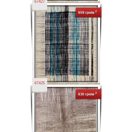
67427
2
959 грн/м
67425
2
836 грн/м