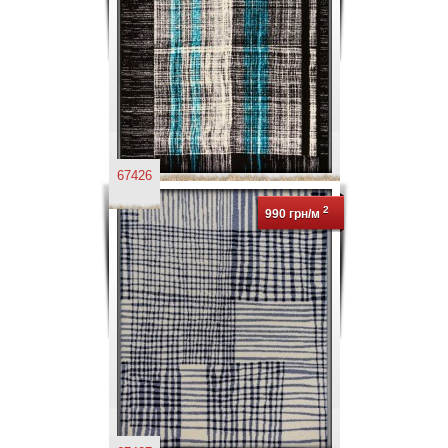
67426
2
990 грн/м