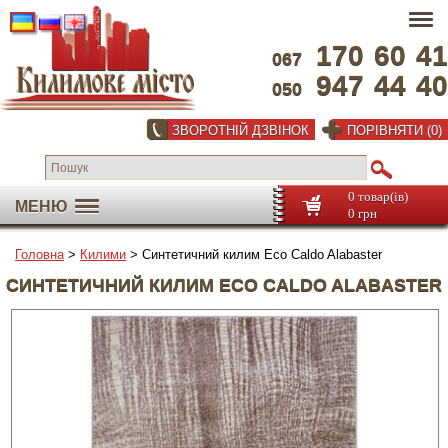
170
60
41
067
947
44
40
050
ЗВОРОТНІЙ ДЗВІНОК
ПОРІВНЯТИ (0)
0 товар(ів)
МЕНЮ
0 грн
Головна
>
Килими
> Синтетичний килим Eco Caldo Alabaster
СИНТЕТИЧНИЙ КИЛИМ ECO CALDO ALABASTER
На весь екран