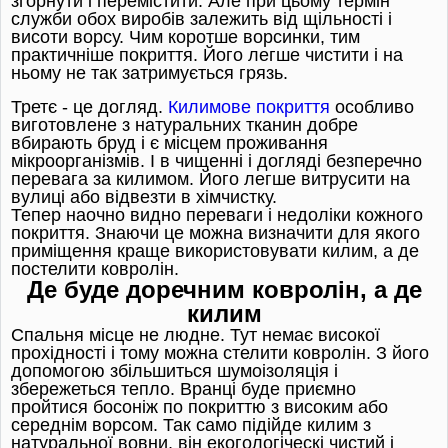
згорнути і перемістити. Але при цьому термін
служби обох виробів залежить від щільності і
висоти ворсу. Чим коротше ворсинки, тим
практичніше покриття. Його легше чистити і на
ньому не так затримується грязь.
Третє - це догляд.
Килимове покриття
особливо
виготовлене з натуральних тканин добре
вбирають бруд і є місцем проживання
мікроорганізмів. І в чищенні і догляді безперечно
перевага за килимом. Його легше витрусити на
вулиці або відвезти в хімчистку.
Тепер наочно видно переваги і недоліки кожного
покриття. Знаючи це можна визначити для якого
приміщення краще використовувати килим, а де
постелити ковролін.
Де буде доречним ковролін, а де
килим
Спальня місце не людне. Тут немає високої
прохідності і тому можна стелити ковролін. З його
допомогою збільшиться шумоізоляція і
збережеться тепло. Вранці буде приємно
пройтися босоніж по покриттю з високим або
середнім ворсом. Так само підійде килим з
натуральної вовни, він екогологіческі чистий і