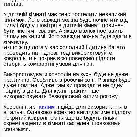
теплий.
У дитячій кімнаті має сенс постелити невеликий
килимок. Його завжди можна буде почистити від
пилу і бруду. Повітря в дитячій кімнаті повинен
бути чистим і свіжим. А якщо малюк поставить
пляму на килимі, його завжди можна буде здати в
хімчистку.
Якщо ж підлога у вас холодний і дитина багато
проводить на підлозі, тоді використовуйте
ковролін. Він покриє всю поверхню підлоги і
створить комфортні умови для гри.
Використовувати ковролін на кухні буде не дуже
практично. Особливо в робочій зоні. Різниця буде
дуже помітна. Адже там ви проводите не одну
годину в день. Для кухні практичніше
використовувати безворсовий килим-рогожу.
Ковролін, як і
килим
підійде для використання в
вітальні. Однаково ефектно виглядатиме підлогу
покритий ковроліном і якщо це будуть тільки
окремі акценти в кімнаті застелені шовковими
килимами.