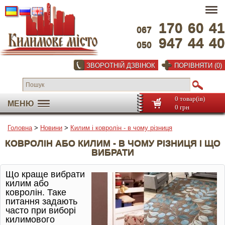
170
60
41
067
947
44
40
050
ЗВОРОТНІЙ ДЗВІНОК
ПОРІВНЯТИ (0)
0 товар(ів)
МЕНЮ
0 грн
Головна
>
Новини
>
Килим і ковролін - в чому різниця
КОВРОЛІН АБО КИЛИМ - В ЧОМУ РІЗНИЦЯ І ЩО
ВИБРАТИ
Що краще вибрати
килим або
ковролін. Таке
питання задають
часто при виборі
килимового