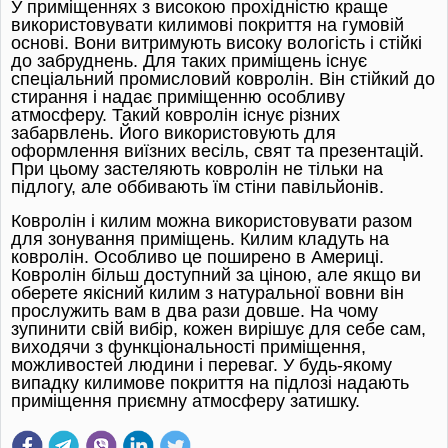
У приміщеннях з високою прохідністю краще
використовувати килимові покриття на гумовій
основі. Вони витримують високу вологість і стійкі
до забруднень. Для таких приміщень існує
спеціальний промисловий ковролін. Він стійкий до
стирання і надає приміщенню особливу
атмосферу. Такий ковролін існує різних
забарвлень. Його використовують для
оформлення виїзних весіль, свят та презентацій.
При цьому застеляють ковролін не тільки на
підлогу, але оббивають їм стіни павільйонів.
Ковролін і килим можна використовувати разом
для зонування приміщень. Килим кладуть на
ковролін. Особливо це поширено в Америці.
Ковролін більш доступний за ціною, але якщо ви
оберете якісний килим з натуральної вовни він
прослужить вам в два рази довше. На чому
зупинити свій вибір, кожен вирішує для себе сам,
виходячи з функціональності приміщення,
можливостей людини і переваг. У будь-якому
випадку килимове покриття на підлозі надають
приміщення приємну атмосферу затишку.