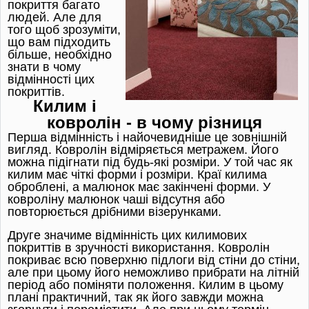
покриття багато
людей. Але для
того щоб зрозуміти,
що вам підходить
більше, необхідно
знати в чому
відмінності цих
покриттів.
Килим і
ковролін - в чому різниця
Перша відмінність і найочевидніше це зовнішній
вигляд. Ковролін відміряється метражем. Його
можна підігнати під будь-які розміри. У той час як
килим має чіткі форми і розміри. Краї килима
оброблені, а малюнок має закінчені форми. У
ковроліну малюнок чаші відсутня або
повторюється дрібними візерунками.
Друге значиме відмінність цих килимових
покриттів в зручності використання. Ковролін
покриває всю поверхню підлоги від стіни до стіни,
але при цьому його неможливо прибрати на літній
період або поміняти положення. Килим в цьому
плані практичний, так як його завжди можна