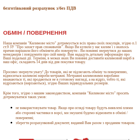
безготівковий розрахунок з/без ПДВ
ОБМІН / ПОВЕРНЕННЯ
Наша компанія "Килимове місто" дотримується всіх права своїх покупців, згідно п.1
ст.9 ЗУ "Про захист прав споживачів". Якщо Ви купили у нас килим і з якихось
причин вирішили його обміняти або повернути - Ви повинні звернутися до наших
менеджерів і повідомити про свій намір. Вам нададуть детальну інформацію про
Ваші подальші дії. Терміни, в межах яких Ви повинні доставити килимовий виріб в
наш офіс, складають 14 днів від дня покупки товару.
Просимо звернути увагу! До товарів, які не підлягають обміну та поверненню,
відносяться килимові вироби метражні. Метражні килимовими виробами
вважаються ті, які продаються не в готовому вигляді, а на відріз, тобто ті, які
відрізаються (вирізаються), згідно Ваших індивідуальних розмірів.
Крім того, згідно з нашим законодавством, компанія "Килимове місто" просить
дотримуватися таких умов:
не використовувати товар. Якщо при огляді товару будуть виявлені плями
або сторонні частинки в ворсі, ми змушені будемо відмовити в обміні /
поверненні;
зберегти розрахунковий документ, виданий Вам разом з проданим товаром.