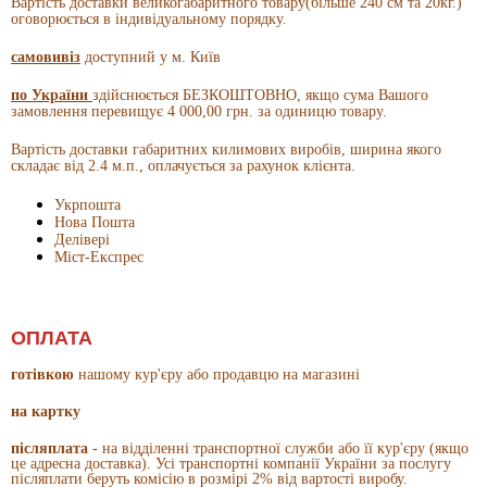
Вартість доставки великогабаритного товару(більше 240 см та 20кг.)
оговорюється в індивідуальному порядку.
самовивіз
доступний у м. Київ
по України
здійснюється БЕЗКОШТОВНО, якщо сума Вашого
замовлення перевищує 4 000,00 грн. за одиницю товару.
Вартість доставки
габаритних
килимових виробів, ширина якого
складає від 2.4 м.п., оплачується за рахунок клієнта.
Укрпошта
Нова Пошта
Делівері
Міст-Експрес
ОПЛАТА
готівкою
нашому кур'єру або продавцю на магазині
на картку
післяплата
- на відділенні транспортної служби або її кур'єру (якщо
це адресна доставка). Усі транспортні компанії України за послугу
післяплати беруть комісію в розмірі 2% від вартості виробу.