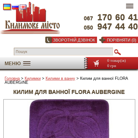
170
60
41
067
947
44
40
050
ЗВОРОТНІЙ ДЗВІНОК
ПОРІВНЯТИ (0)
0 товар(ів)
МЕНЮ
0 грн
Головна
>
Килимки
>
Килими в ванну
> Килим для ванної FLORA
AUBERGINE
КИЛИМ ДЛЯ ВАННОЇ FLORA AUBERGINE
На весь екран