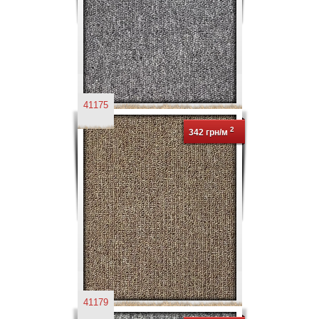
41175
2
342 грн/м
41179