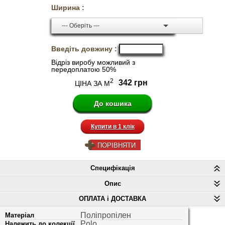
Ширина :
--- Оберіть ---
Введіть довжину :
Відріз виробу можливий з
передоплатою 50%
2
342 грн
ЦІНА ЗА М
Купити в 1 клік
ПОРІВНЯТИ
Специфікація
Опис
ОПЛАТА і ДОСТАВКА
Поліпропілен
Матеріал
Polo
Належить до колекції