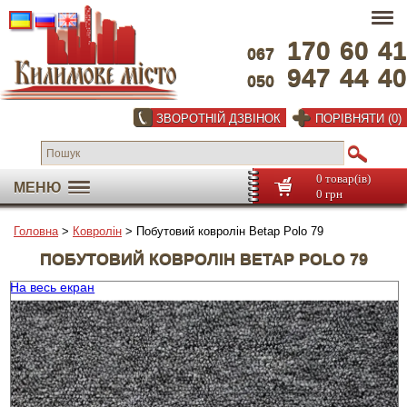
170
60
41
067
947
44
40
050
ЗВОРОТНІЙ ДЗВІНОК
ПОРІВНЯТИ (0)
0 товар(ів)
МЕНЮ
0 грн
Головна
>
Ковролін
> Побутовий ковролін Betap Polo 79
ПОБУТОВИЙ КОВРОЛІН BETAP POLO 79
На весь екран