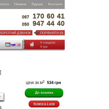
плата
Новини
Відгуки
Контакти
170
60
41
067
947
44
40
050
ВОРОТНІЙ ДЗВІНОК
ПОРІВНЯТИ (0)
0 товар(ів)
0 грн
E
2
534 грн
ЦІНА ЗА М
Купити в 1 клік