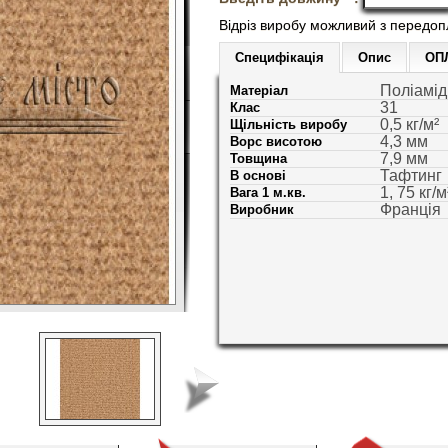
Відріз виробу можливий з передо
Специфікація
Опис
ОП
Поліамід
Матеріал
31
Клас
0,5 кг/м²
Щільність виробу
4,3 мм
Ворс висотою
7,9 мм
Товщина
Тафтинг
В основі
1, 75 кг/м
Вага 1 м.кв.
Франція
Виробник