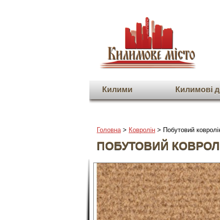
Килими
Килимовi д
Головна
>
Ковролін
> Побутовий ковролін 
ПОБУТОВИЙ КОВРОЛІН
На весь екран