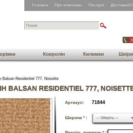
Головна
Про компанію
Послуги
Доставка/О
З
орiжки
Ковролін
Килимки
Шкіри
Balsan Residentiel 777, Noisette
 BALSAN RESIDENTIEL 777, NOISETT
71844
Артикул:
Ширина * :
--- Оберіть ---
Введіть довжину * :