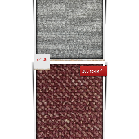
72106
2
286 грн/м