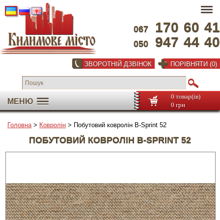
170
60
41
067
947
44
40
050
ЗВОРОТНІЙ ДЗВІНОК
ПОРІВНЯТИ (0)
0 товар(ів)
МЕНЮ
0 грн
Головна
>
Ковролін
> Побутовий ковролін B-Sprint 52
ПОБУТОВИЙ КОВРОЛІН B-SPRINT 52
На весь екран