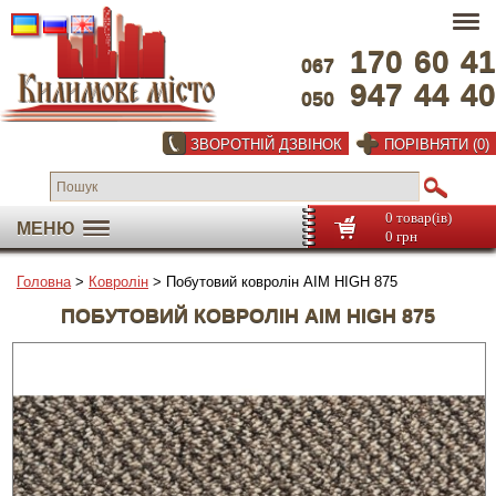
170
60
41
067
947
44
40
050
ЗВОРОТНІЙ ДЗВІНОК
ПОРІВНЯТИ (0)
0 товар(ів)
МЕНЮ
0 грн
Головна
>
Ковролін
> Побутовий ковролін AIM HIGH 875
ПОБУТОВИЙ КОВРОЛІН AIM HIGH 875
На весь екран