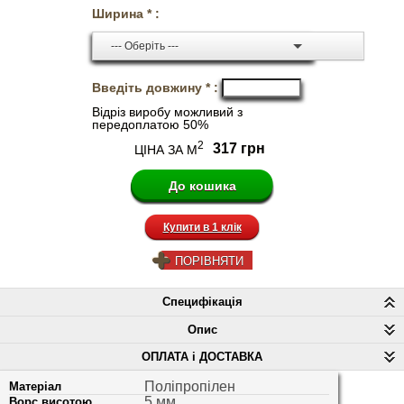
Ширина * :
--- Оберіть ---
Введіть довжину * :
Відріз виробу можливий з
передоплатою 50%
2
317 грн
ЦІНА ЗА М
Купити в 1 клік
ПОРІВНЯТИ
Специфікація
Опис
ОПЛАТА і ДОСТАВКА
Поліпропілен
Матеріал
5 мм
Ворс висотою