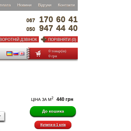
плата
Новини
Відгуки
Контакти
170
60
41
067
947
44
40
050
ВОРОТНІЙ ДЗВІНОК
ПОРІВНЯТИ (0)
0 товар(ів)
0 грн
2
440 грн
ЦІНА ЗА М
Купити в 1 клік