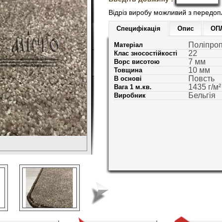
Відріз виробу можливий з передо
Специфікація
Опис
ОП
Поліпроп
Матеріал
22
Клас зносостійкості
7 мм
Ворс висотою
10 мм
Товщина
Повсть
В основі
1435 г/м²
Вага 1 м.кв.
Бельгія
Виробник