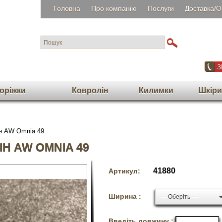
Головна
Про компанію
Послуги
Доставка/О
З
орiжки
Ковролін
Килимки
Шкіри
н AW Omnia 49
Н AW OMNIA 49
41880
Артикул:
Ширина :
--- Оберіть ---
Введіть довжину :