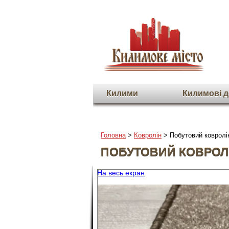
Килими
Килимовi д
Головна
>
Ковролін
> Побутовий ковролі
ПОБУТОВИЙ КОВРОЛІ
На весь екран