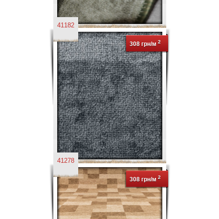
41182
2
308 грн/м
41278
2
308 грн/м