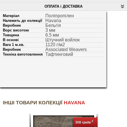
ОПЛАТА і ДОСТАВКА
Поліпропілен
Матеріал
Havana
Належить до колекції
Бельгія
Виробник
3 мм
Ворс висотою
6.5 мм
Товщина
Штучний войлок
В основі
1120 г/м2
Вага 1 м.кв.
Associated Weavers
Виробник
Тафтинговий
Техніка виготовлення
ІНШІ ТОВАРИ КОЛЕКЦІЇ
HAVANA
2
308 грн/м