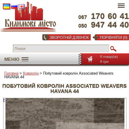
170
60
41
067
947
44
40
050
ЗВОРОТНІЙ ДЗВІНОК
ПОРІВНЯТИ (0)
0 товар(ів)
МЕНЮ
0 грн
Головна
>
Ковролін
> Побутовий ковролін Associated Weavers
HAVANA 44
ПОБУТОВИЙ КОВРОЛІН ASSOCIATED WEAVERS
HAVANA 44
На весь екран