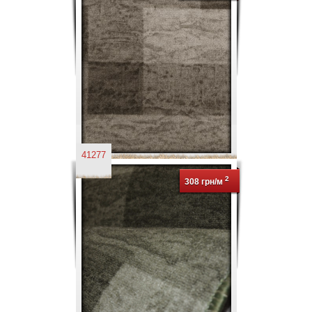
41277
2
308 грн/м