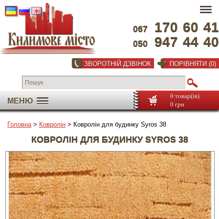
170
60
41
067
947
44
40
050
ЗВОРОТНІЙ ДЗВІНОК
ПОРІВНЯТИ (0)
0 товар(ів)
МЕНЮ
0 грн
Головна
>
Ковролін
> Ковролін для будинку Syros 38
КОВРОЛІН ДЛЯ БУДИНКУ SYROS 38
На весь екран