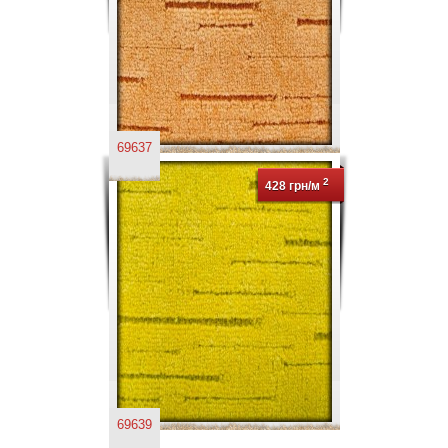
69637
2
428 грн/м
69639