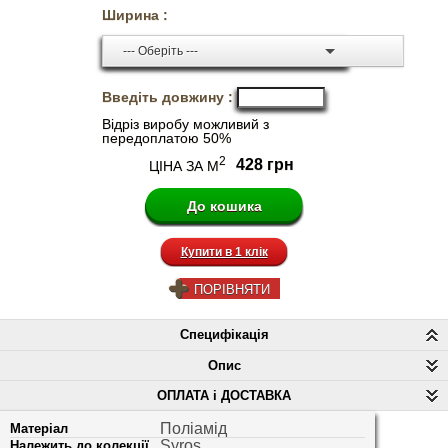
Ширина :
--- Оберіть ---
Введіть довжину :
Відріз виробу можливий з
передоплатою 50%
2
428 грн
ЦІНА ЗА М
Купити в 1 клік
ПОРІВНЯТИ
Специфікація
Опис
ОПЛАТА і ДОСТАВКА
Поліамід
Матеріал
Syros
Належить до колекції