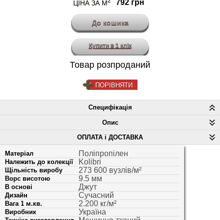
2
792 грн
ЦІНА ЗА М
Купити в 1 клік
Товар розпроданий
ПОРІВНЯТИ
Специфікація
Опис
ОПЛАТА і ДОСТАВКА
Поліпропілен
Матеріал
Kolibri
Належить до колекції
273 600 вузлів/м²
Щільність виробу
9.5 мм
Ворс висотою
Джут
В основі
Сучасний
Дизайн
2.200 кг/м²
Вага 1 м.кв.
Україна
Виробник