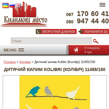
170
60
41
067
947
44
40
050
ЗВОРОТНІЙ ДЗВІНОК
ПОРІВНЯТИ (0)
0 товар(ів)
МЕНЮ
0 грн
Головна
>
Килими
> Дитячий килим Kolibri (Колібрі) 11455/150
ДИТЯЧИЙ КИЛИМ KOLIBRI (КОЛІБРІ) 11455/150
На весь екран