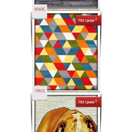
80695
2
792 грн/м
73615
2
792 грн/м