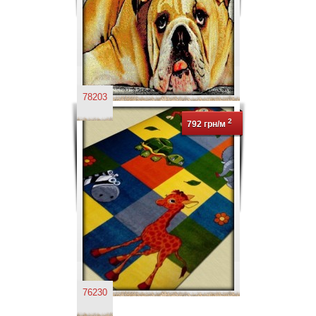
78203
2
792 грн/м
76230