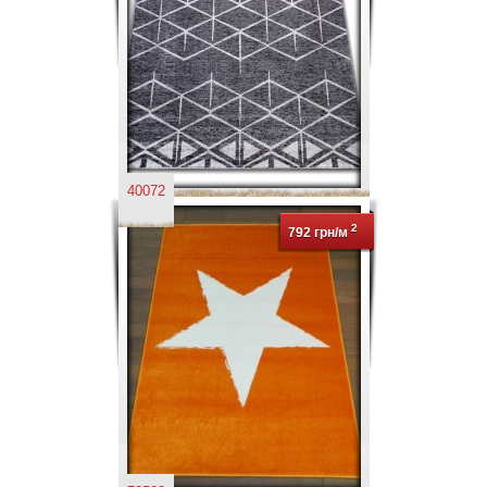
40072
2
792 грн/м