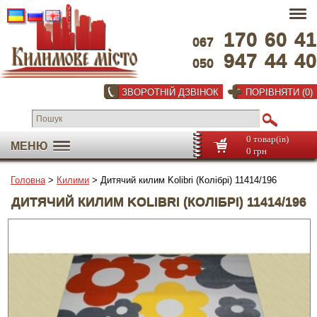
170
60
41
067
947
44
40
050
ЗВОРОТНІЙ ДЗВІНОК
ПОРІВНЯТИ (0)
0 товар(ів)
МЕНЮ
0 грн
Головна
>
Килими
> Дитячий килим Kolibri (Колібрі) 11414/196
ДИТЯЧИЙ КИЛИМ KOLIBRI (КОЛІБРІ) 11414/196
На весь екран