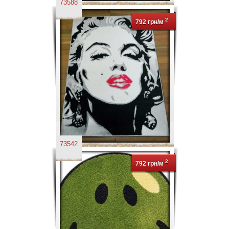
73588
2
792 грн/м
73542
2
792 грн/м