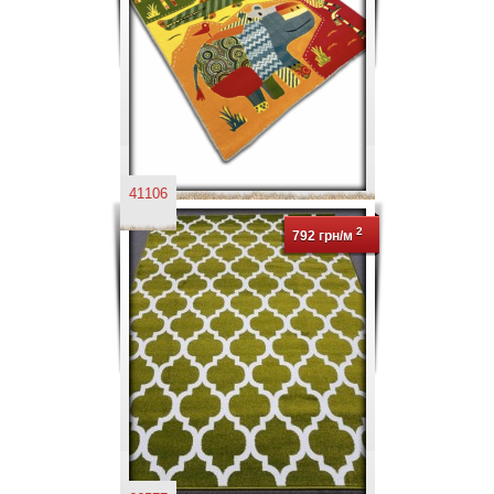
41106
2
792 грн/м