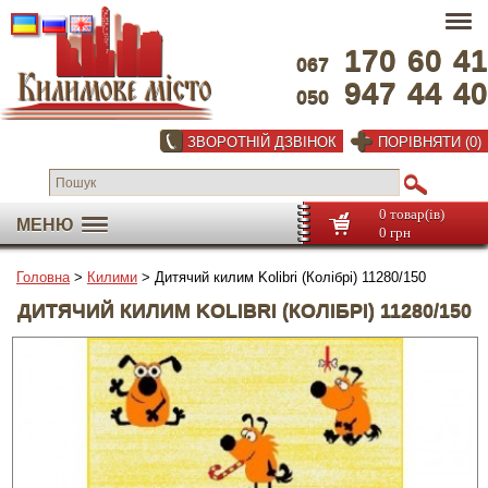
170
60
41
067
947
44
40
050
ЗВОРОТНІЙ ДЗВІНОК
ПОРІВНЯТИ (0)
0 товар(ів)
МЕНЮ
0 грн
Головна
>
Килими
> Дитячий килим Kolibri (Колібрі) 11280/150
ДИТЯЧИЙ КИЛИМ KOLIBRI (КОЛІБРІ) 11280/150
На весь екран