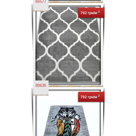
66577
2
792 грн/м
80636
2
792 грн/м