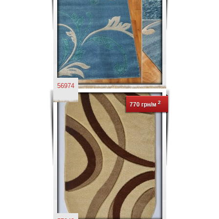
56974
2
770 грн/м