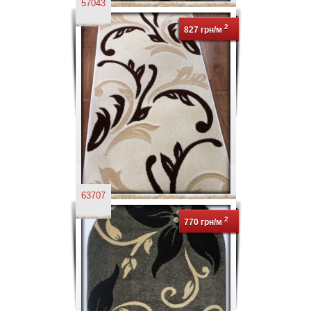
57043
2
827 грн/м
63707
2
770 грн/м