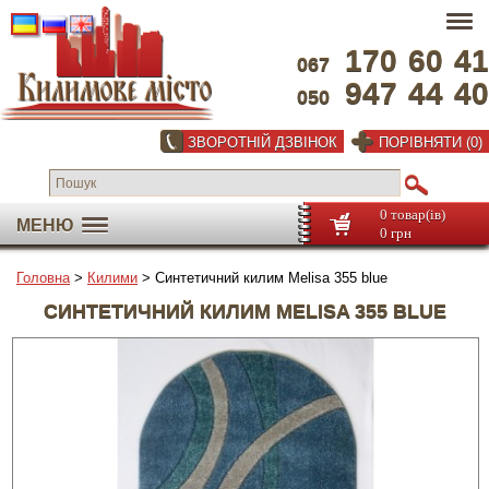
170
60
41
067
947
44
40
050
ЗВОРОТНІЙ ДЗВІНОК
ПОРІВНЯТИ (0)
0 товар(ів)
МЕНЮ
0 грн
Головна
>
Килими
> Синтетичний килим Melisa 355 blue
СИНТЕТИЧНИЙ КИЛИМ MELISA 355 BLUE
На весь екран