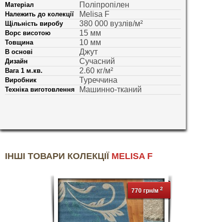
Поліпропілен
Матеріал
Melisa F
Належить до колекції
380 000 вузлів/м²
Щільність виробу
15 мм
Ворс висотою
10 мм
Товщина
Джут
В основі
Сучасний
Дизайн
2.60 кг/м²
Вага 1 м.кв.
Туреччина
Виробник
Машинно-тканий
Техніка виготовлення
ІНШІ ТОВАРИ КОЛЕКЦІЇ
MELISA F
2
770 грн/м