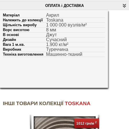
ОПЛАТА і ДОСТАВКА
Акрил
Матеріал
Toskana
Належить до колекції
1 000 000 вузлів/м²
Щільність виробу
8 мм
Ворс висотою
Джут
В основі
Сучасний
Дизайн
1.900 кг/м²
Вага 1 м.кв.
Туреччина
Виробник
Машинно-тканий
Техніка виготовлення
ІНШІ ТОВАРИ КОЛЕКЦІЇ
TOSKANA
2
1012 грн/м