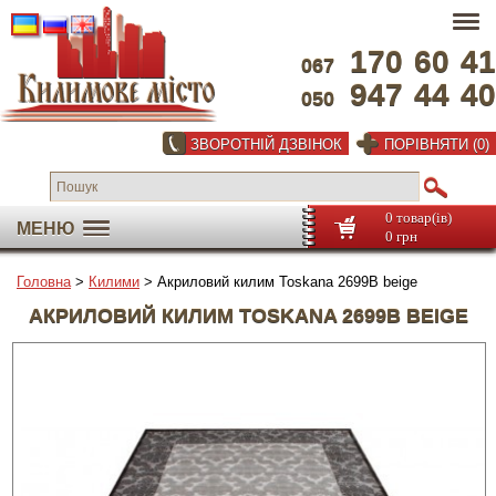
170
60
41
067
947
44
40
050
ЗВОРОТНІЙ ДЗВІНОК
ПОРІВНЯТИ (0)
0 товар(ів)
МЕНЮ
0 грн
Головна
>
Килими
> Акриловий килим Toskana 2699B beige
АКРИЛОВИЙ КИЛИМ TOSKANA 2699B BEIGE
На весь екран