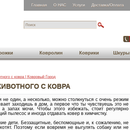
Главная
О НАС
Услуги
Доставка/Оплата
рожки
Ковролин
Коврики
Шкуры
тного с ковра | Ковровый Город
ЖИВОТНОГО С КОВРА
и не один, а несколько, можно столкнуться с очень резким
вает заходишь в дом, а первое что ты чувствуешь это не
 а запах мочи. Чтобы этого избежать, стоит регулярно
ий пылесос и иногда отдавать ковер в химчистку.
ие дети. Беззащитные, беспомощные и, к сожалению, не
 хотят. Поэтому если вовремя не выгулять собаку или не