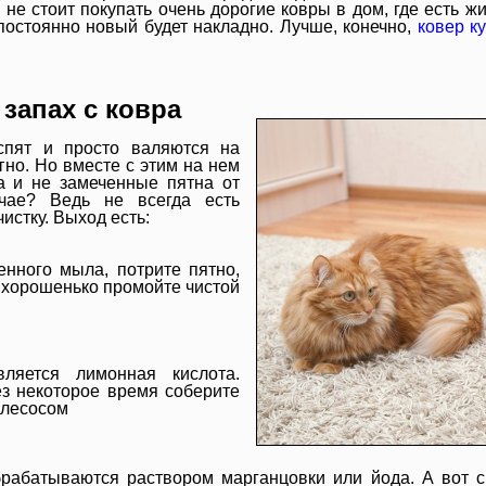
, не стоит покупать очень дорогие ковры в дом, где есть ж
постоянно новый будет накладно. Лучше, конечно,
ковер к
запах с ковра
спят и просто валяются на
тно. Но вместе с этим на нем
да и не замеченные пятна от
чае? Ведь не всегда есть
истку. Выход есть:
енного мыла, потрите пятно,
е хорошенько промойте чистой
ляется лимонная кислота.
ез некоторое время соберите
ылесосом
рабатываются раствором марганцовки или йода. А вот 