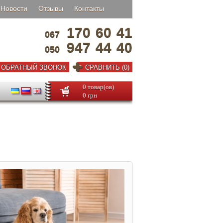
Новости
Отзывы
Контакты
170
60
41
067
947
44
40
050
ОБРАТНЫЙ ЗВОНОК
СРАВНИТЬ (0)
0 товар(ов)
0 грн