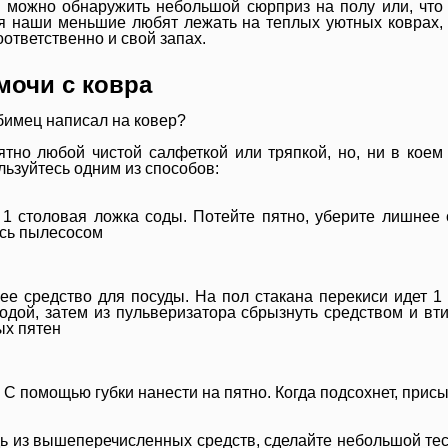
, можно обнаружить небольшой сюрприз на полу или, что
ья наши меньшие любят лежать на теплых уютных коврах,
оответственно и свой запах.
мочи с ковра
юбимец написал на ковер?
тно любой чистой салфеткой или тряпкой, но, ни в коем
льзуйтесь одним из способов:
 1 столовая ложка соды. Потейте пятно, уберите лишнее 
сь пылесосом
е средство для посуды. На пол стакана перекиси идет 1
содой, затем из пульверизатора сбрызнуть средством и вт
ых пятен
. С помощью губки нанести на пятно. Когда подсохнет, прис
ь из вышеперечисленных средств, сделайте небольшой тест