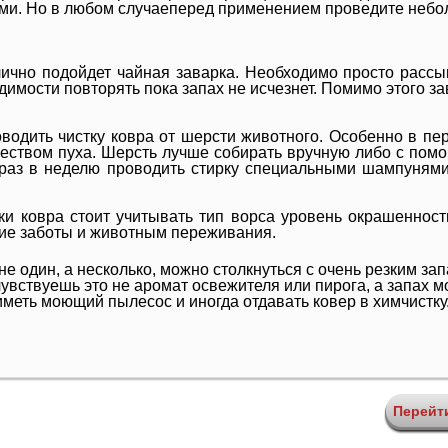
и. Но в любом случаеперед применением проведите небо
ично подойдет чайная заварка. Необходимо просто рассып
димости повторять пока запах не исчезнет. Помимо этого з
водить чистку ковра от шерсти животного. Особенно в пе
еством пуха. Шерсть лучше собирать вручную либо с пом
 раз в неделю проводить стирку специальными шампунями
ки ковра стоит учитывать тип ворса уровень окрашенност
ние заботы и животным переживания.
и не один, а несколько, можно столкнуться с очень резким з
чувствуешь это не аромат освежителя или пирога, а запах мо
иметь моющий пылесос и иногда отдавать ковер в химчистку
Перейт