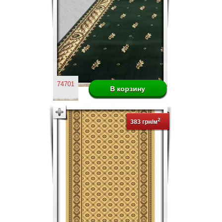
74701
2
383 грн/м