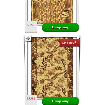
55279
2
334 грн/м
55281