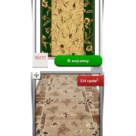
55272
ТОП
2
334 грн/м