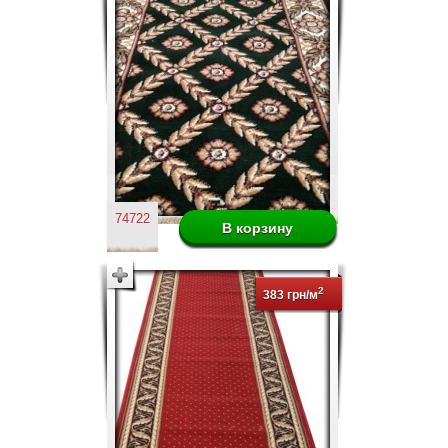
74722
2
383 грн/м