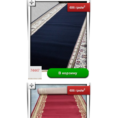
2
486 грн/м
74447
2
486 грн/м