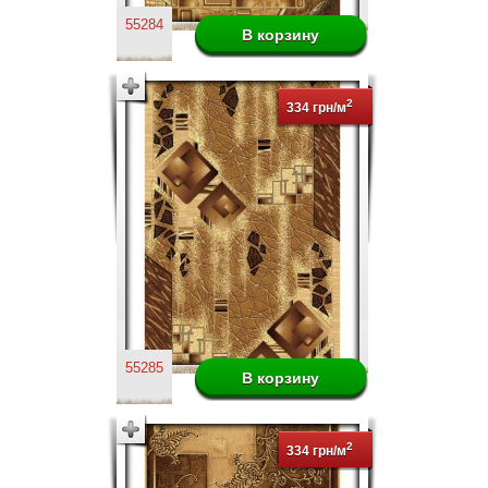
55284
2
334 грн/м
55285
2
334 грн/м