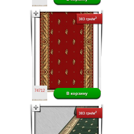
2
383 грн/м
74712
2
383 грн/м