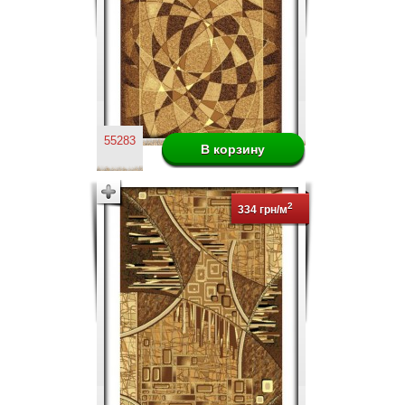
55283
2
334 грн/м