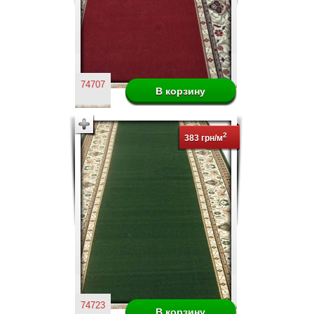
74707
2
383 грн/м
74723