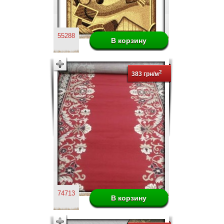
55288
2
383 грн/м
74713