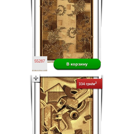
55287
2
334 грн/м