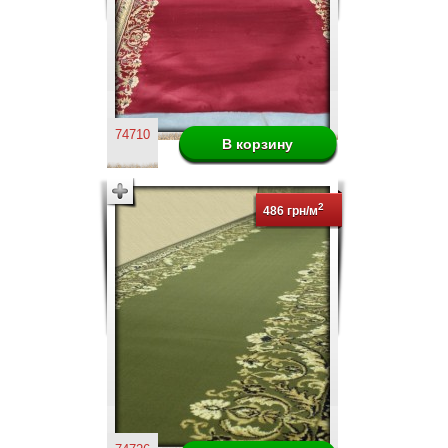
74710
2
486 грн/м