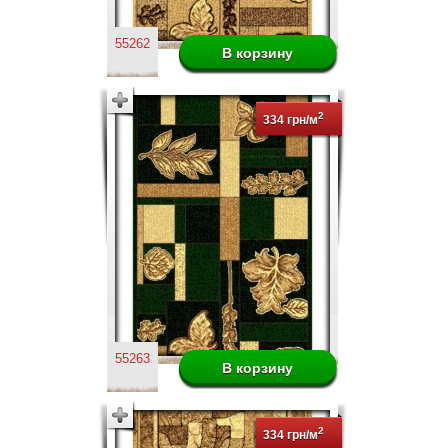
55262
2
334 грн/м
55263
2
334 грн/м