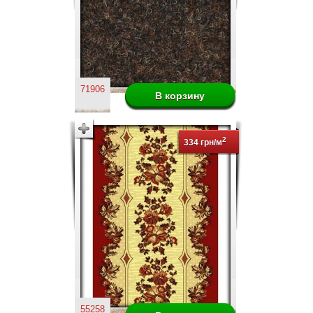
71906
2
334 грн/м
55258