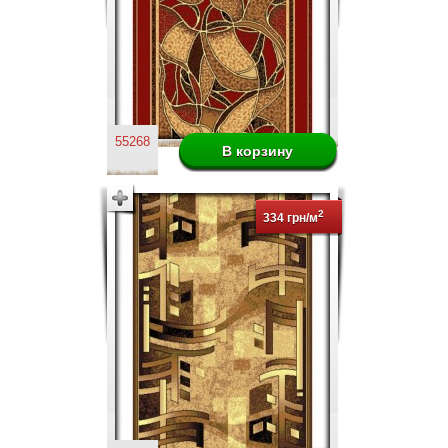
55268
2
334 грн/м