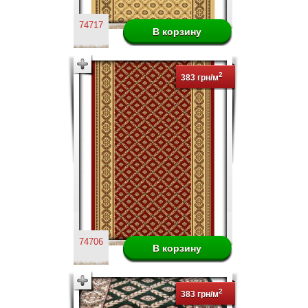
74717
2
383 грн/м
74706
2
383 грн/м