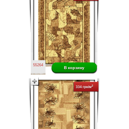
55264
2
334 грн/м