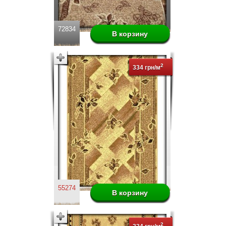
72834
2
334 грн/м
55274
2