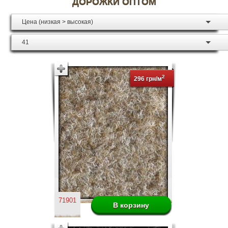
ДОРОЖКИ ОПТОМ
Цена (низкая > высокая)
41
2
296 грн/м
71901