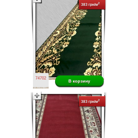
2
383 грн/м
74702
2
383 грн/м