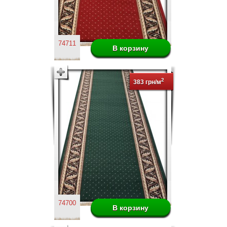
74711
2
383 грн/м
74700