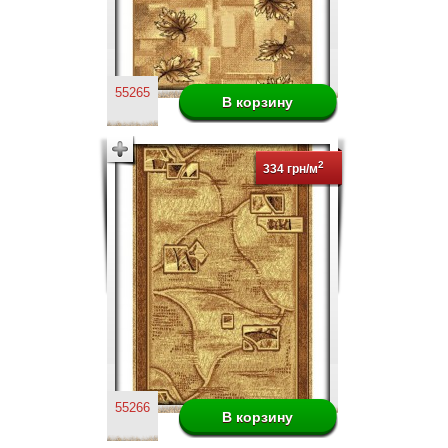
55265
2
334 грн/м
55266