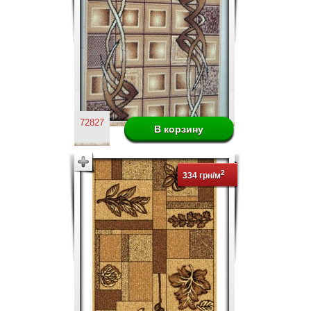
72827
2
334 грн/м