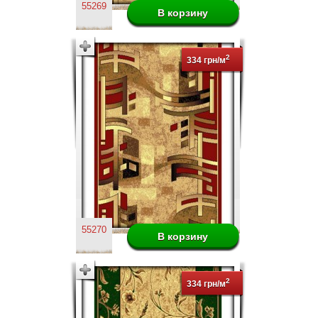
55269
2
334 грн/м
55270
2
334 грн/м