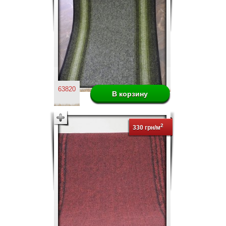
63820
2
330 грн/м