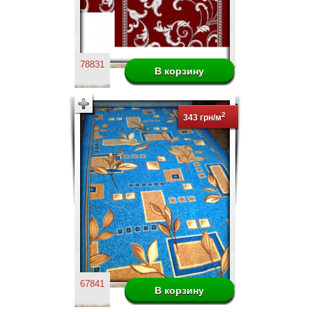
78831
2
343 грн/м
67841