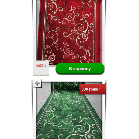
55397
2
330 грн/м