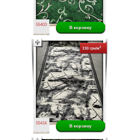
55403
2
330 грн/м
55416