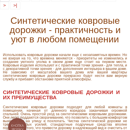
>
>|
Синтетические ковровые
дорожки - практичность и
уют в любом помещении
Использовать ковровые дорожки начали еще с незапамятных времен. Но
не взирая на то, что времена меняются - приоритеты не изменились и
создание уютного уголка в своем доме еще стоит на первом месте.
Ковровые изделия используют и с практичной точки зрения - для тепла, и
с декоративной точки зрения - для дополнения интерьера в вашем доме.
Не зависимо от масштабов вашего дома или вашей квартиры
синтетические ковровые дорожки прекрасно будут нести вам верную
службу и прибавят обстановке приятной атмосферы.
СИНТЕТИЧЕСКИЕ КОВРОВЫЕ ДОРОЖКИ И
ИХ ПРЕИМУЩЕСТВА
Синтетические ковровые дорожки подходят для любой комнаты в
помещении, начиная от длинного коридора заканчивая огромной
спальней. Очень простой уход за синтетическими ковровыми дорожками.
Они легко поддаются сворачиванию, что позволить с большим комфортом
вынести его на улицу и похлопать. Чистка синтетической дорожки не
требует особых усилий, стандартные подручные средства вполне
КНОПКА
подойдут для того, что привести дорожку в надлежащий вид и очистить от
ЗВ'ЯЗКУ