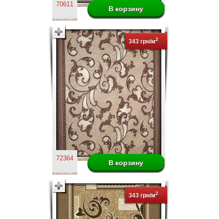
70611
2
343 грн/м
72364
2
343 грн/м