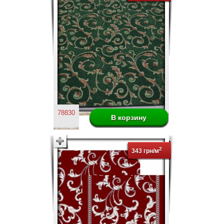
78830
2
343 грн/м