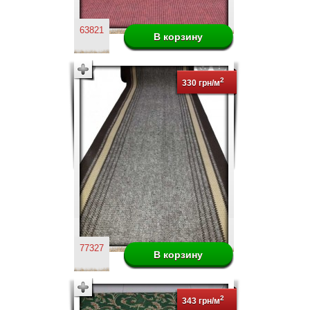
63821
2
330 грн/м
77327
2
343 грн/м