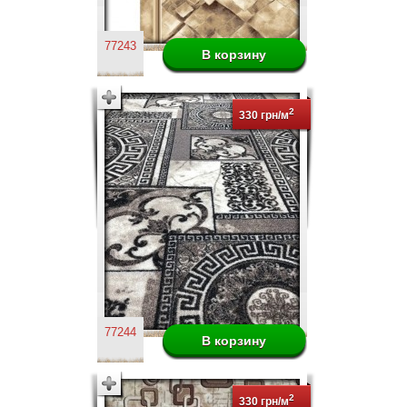
77243
2
330 грн/м
77244
2
330 грн/м