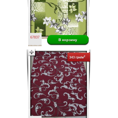
67837
2
343 грн/м