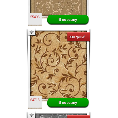
55406
2
330 грн/м
64713