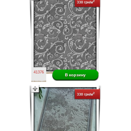
2
330 грн/м
41376
2
330 грн/м