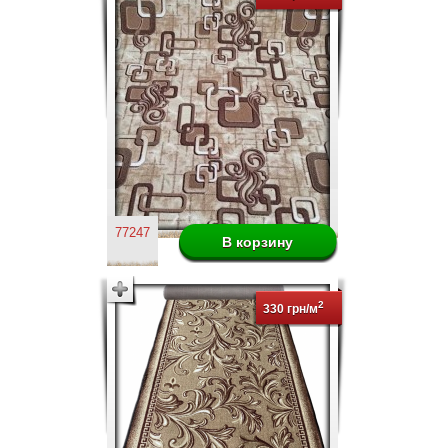
77247
2
330 грн/м