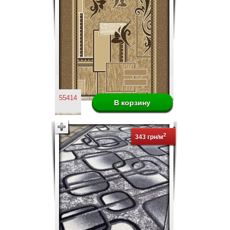
55414
2
343 грн/м