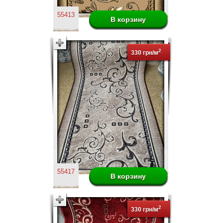
55413
2
330 грн/м
55417
2
330 грн/м