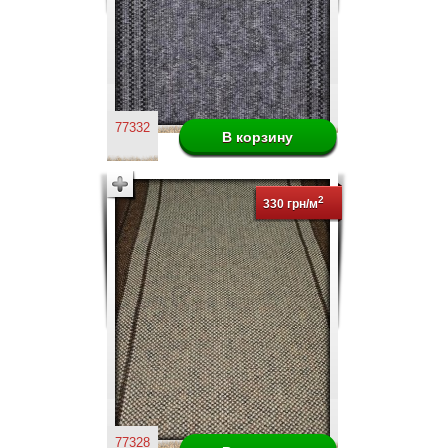
77332
2
330 грн/м
77328