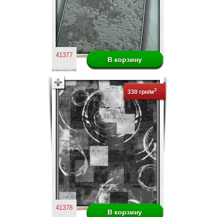
41377
2
330 грн/м
41378