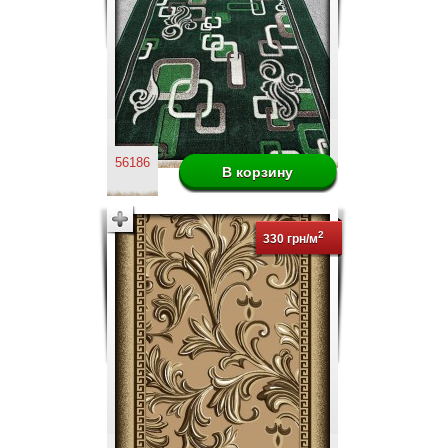
56186
2
330 грн/м