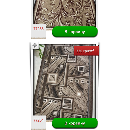
77253
2
330 грн/м
77254