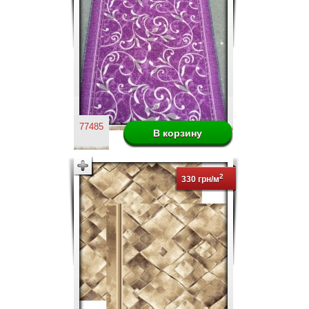
77485
2
330 грн/м