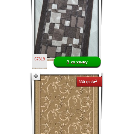
67818
2
330 грн/м