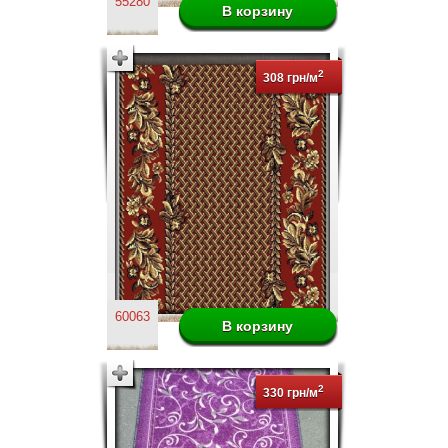
55280
2
308 грн/м
60063
2
330 грн/м