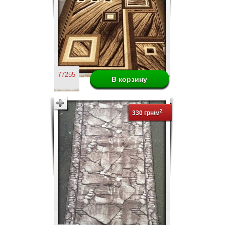
77255
2
330 грн/м