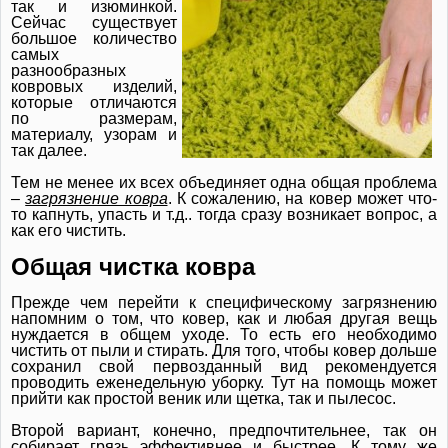
так и изюминкой.
Сейчас существует
большое количество
самых
разнообразных
ковровых изделий,
которые отличаются
по размерам,
материалу, узорам и
так далее.
Тем не менее их всех объединяет одна общая проблема
–
загрязнение ковра
. К сожалению, на ковер может что-
то капнуть, упасть и т.д.. тогда сразу возникает вопрос, а
как его чистить.
Общая чистка ковра
Прежде чем перейти к специфическому загрязнению
напомним о том, что ковер, как и любая другая вещь
нуждается в общем уходе. То есть его необходимо
чистить от пыли и стирать. Для того, чтобы ковер дольше
сохранил свой первозданный вид рекомендуется
проводить еженедельную уборку. Тут на помощь может
прийти как простой веник или щетка, так и пылесос.
Второй вариант, конечно, предпочтительнее, так он
собирает грязь эффективнее и быстрее. К тому же