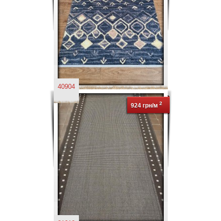
40904
2
924 грн/м