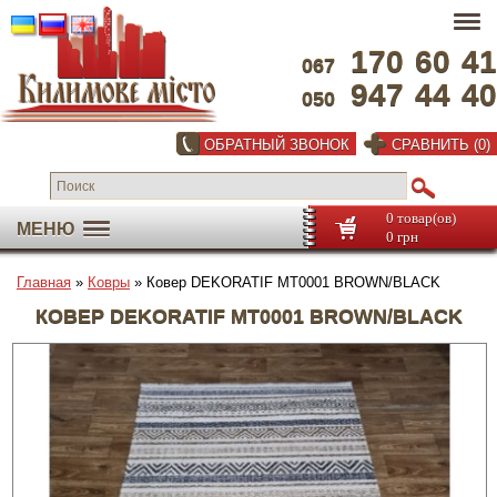
170
60
41
067
947
44
40
050
ОБРАТНЫЙ ЗВОНОК
СРАВНИТЬ (0)
0 товар(ов)
МЕНЮ
0 грн
Главная
»
Ковры
» Ковер DEKORATIF MT0001 BROWN/BLACK
КОВЕР DEKORATIF MT0001 BROWN/BLACK
Во весь экран