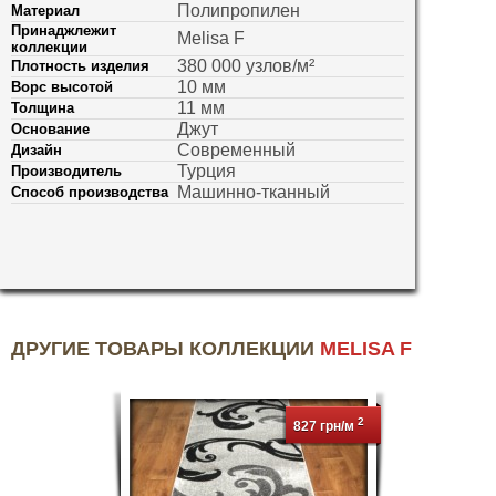
Полипропилен
Материал
Принаджлежит
Melisa F
коллекции
380 000 узлов/м²
Плотность изделия
10 мм
Ворс высотой
11 мм
Толщина
Джут
Основание
Современный
Дизайн
Турция
Производитель
Машинно-тканный
Способ производства
ДРУГИЕ ТОВАРЫ КОЛЛЕКЦИИ
MELISA F
2
827 грн/м