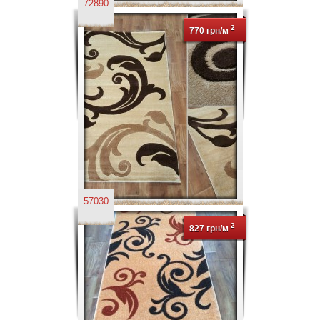
72890
2
770 грн/м
57030
2
827 грн/м