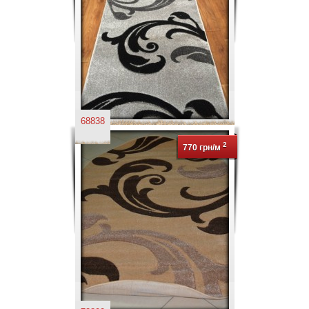
68838
2
770 грн/м