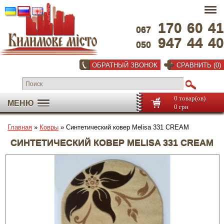
170
60
41
067
947
44
40
050
ОБРАТНЫЙ ЗВОНОК
СРАВНИТЬ (0)
0 товар(ов)
МЕНЮ
0 грн
Главная
»
Ковры
» Синтетический ковер Melisa 331 CREAM
СИНТЕТИЧЕСКИЙ КОВЕР MELISA 331 CREAM
Во весь экран