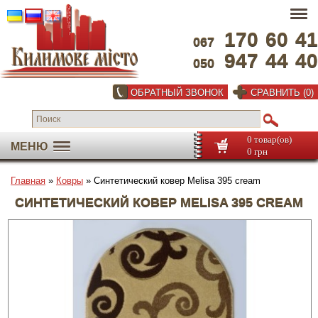
170
60
41
067
947
44
40
050
ОБРАТНЫЙ ЗВОНОК
СРАВНИТЬ (0)
0 товар(ов)
МЕНЮ
0 грн
Главная
»
Ковры
» Синтетический ковер Melisa 395 cream
СИНТЕТИЧЕСКИЙ КОВЕР MELISA 395 CREAM
Во весь экран