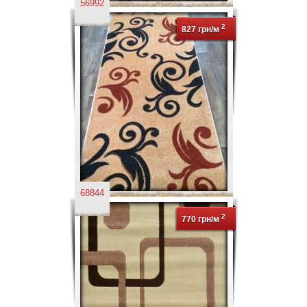
56992
2
827 грн/м
68844
2
770 грн/м