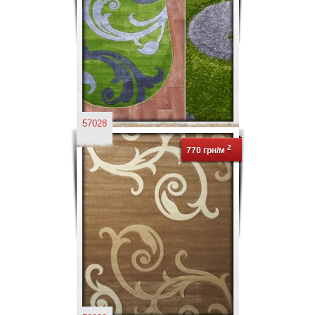
57028
2
770 грн/м