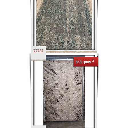
77737
2
858 грн/м