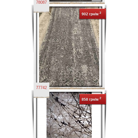
78087
2
902 грн/м
77742
2
858 грн/м