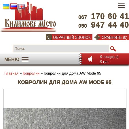
170
60
41
067
947
44
40
050
ОБРАТНЫЙ ЗВОНОК
СРАВНИТЬ (0)
0 товар(ов)
МЕНЮ
0 грн
Главная
»
Ковролин
» Ковролин для дома AW Mode 95
КОВРОЛИН ДЛЯ ДОМА AW MODE 95
Во весь экран