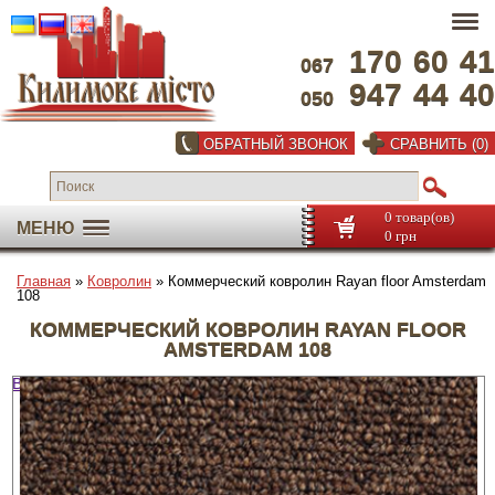
170
60
41
067
947
44
40
050
ОБРАТНЫЙ ЗВОНОК
СРАВНИТЬ (0)
0 товар(ов)
МЕНЮ
0 грн
Главная
»
Ковролин
» Коммерческий ковролин Rayan floor Amsterdam
108
КОММЕРЧЕСКИЙ КОВРОЛИН RAYAN FLOOR
AMSTERDAM 108
Во весь экран