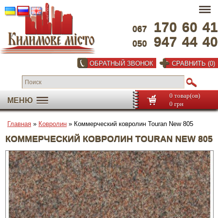
170
60
41
067
947
44
40
050
ОБРАТНЫЙ ЗВОНОК
СРАВНИТЬ (0)
0 товар(ов)
МЕНЮ
0 грн
Главная
»
Ковролин
» Коммерческий ковролин Touran New 805
КОММЕРЧЕСКИЙ КОВРОЛИН TOURAN NEW 805
Во весь экран