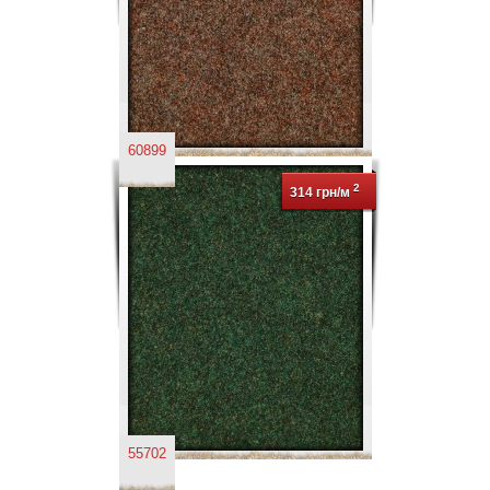
60899
2
314 грн/м
55702