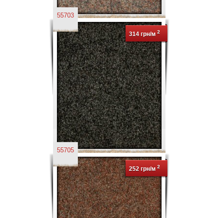
55703
2
314 грн/м
55705
2
252 грн/м