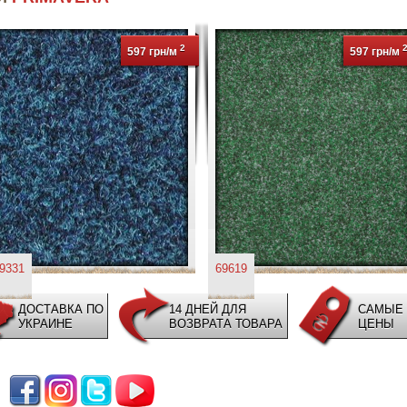
2
597 грн/м
597 грн/м
9331
69619
ДОСТАВКА ПО
14 ДНЕЙ ДЛЯ
САМЫЕ 
УКРАИНЕ
ВОЗВРАТА ТОВАРА
ЦЕНЫ