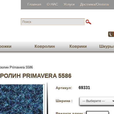
Главная
О НАС
Услуги
Доставка/Оплата
рожки
Ковролин
Коврики
Шкуры
олин Primavera 5586
РОЛИН PRIMAVERA 5586
69331
Артикул:
Ширина :
--- Выберите ---
Введите длину :