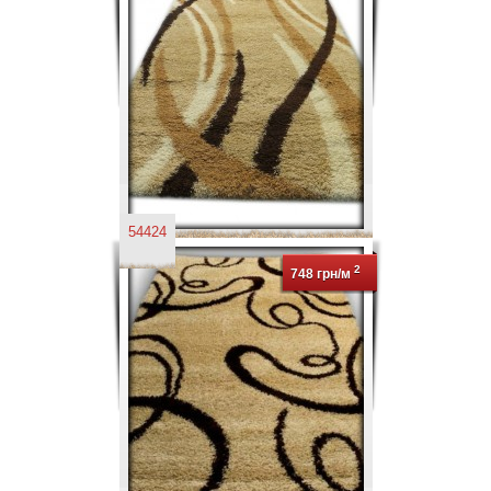
54424
2
748 грн/м