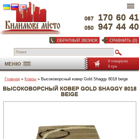
170
60
41
067
947
44
40
050
ОБРАТНЫЙ ЗВОНОК
СРАВНИТЬ (0)
0 товар(ов)
МЕНЮ
0 грн
Главная
»
Ковры
» Высоковорсный ковер Gold Shaggy 8018 beige
ВЫСОКОВОРСНЫЙ КОВЕР GOLD SHAGGY 8018
BEIGE
Во весь экран