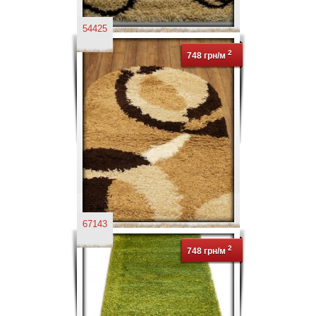
54425
2
748 грн/м
67143
2
748 грн/м