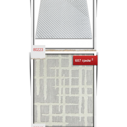
80223
2
607 грн/м