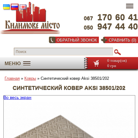
170
60
41
067
947
44
40
050
ОБРАТНЫЙ ЗВОНОК
СРАВНИТЬ (0)
0 товар(ов)
МЕНЮ
0 грн
Главная
»
Ковры
» Синтетический ковер Aksi 38501/202
СИНТЕТИЧЕСКИЙ КОВЕР AKSI 38501/202
Во весь экран