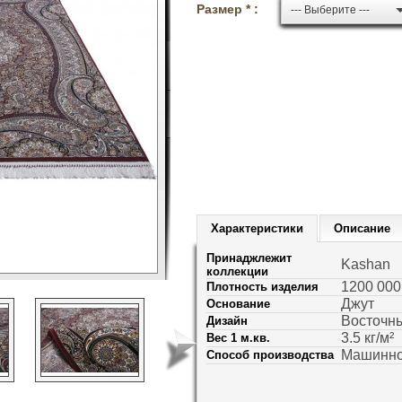
Размер * :
--- Выберите ---
Характеристики
Описание
Принаджлежит
Kashan
коллекции
1200 000
Плотность изделия
Джут
Основание
Восточн
Дизайн
3.5 кг/м²
Вес 1 м.кв.
Машинно
Способ производства