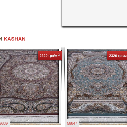
ИИ
KASHAN
2
2320 грн/м
2320 грн/
9839
59847