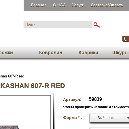
Главная
О НАС
Услуги
Доставка/Оплата
рожки
Ковролин
Коврики
Шкуры
han 607-R red
KASHAN 607-R RED
59839
Артикул:
Чтобы проверить наличие и стоимость
Форма * :
--- Выберите ---