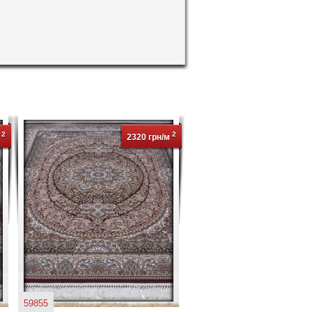
2
2
м
2320 грн/м
59855