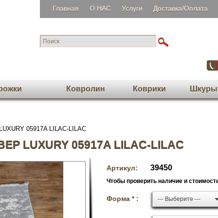
Главная
О НАС
Услуги
Доставка/Оплата
рожки
Ковролин
Коврики
Шкуры
 LUXURY 05917A LILAC-LILAC
ЕР LUXURY 05917A LILAC-LILAC
39450
Артикул:
Чтобы проверить наличие и стоимость
Форма * :
--- Выберите ---