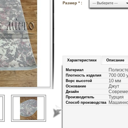
Размер * :
--- Выберите ---
Характеристики
Описание
Полиэст
Материал
700 000 
Плотность изделия
10 мм
Ворс высотой
Джут
Основание
Соврем
Дизайн
Турция
Производитель
Машинно
Способ производства