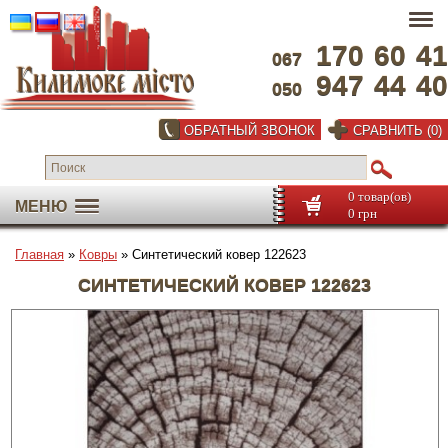
170
60
41
067
947
44
40
050
ОБРАТНЫЙ ЗВОНОК
СРАВНИТЬ (0)
0 товар(ов)
МЕНЮ
0 грн
Главная
»
Ковры
» Синтетический ковер 122623
СИНТЕТИЧЕСКИЙ КОВЕР 122623
Во весь экран