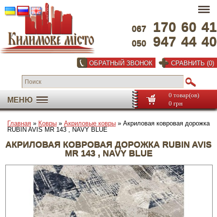
170
60
41
067
947
44
40
050
ОБРАТНЫЙ ЗВОНОК
СРАВНИТЬ (0)
0 товар(ов)
МЕНЮ
0 грн
Главная
»
Ковры
»
Акриловые ковры
» Акриловая ковровая дорожка
RUBIN AVIS MR 143 , NAVY BLUE
АКРИЛОВАЯ КОВРОВАЯ ДОРОЖКА RUBIN AVIS
MR 143 , NAVY BLUE
Во весь экран