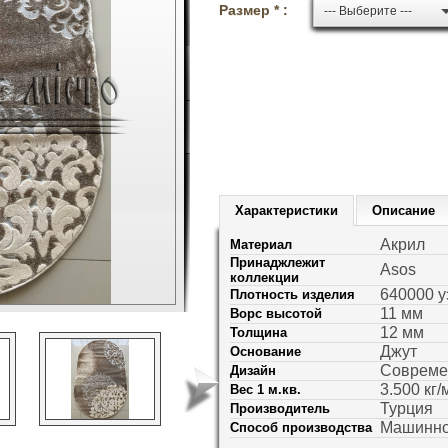
Размер * :
--- Выберите ---
Характеристики
Описание
Акрил
Материал
Принаджлежит
Asos
коллекции
640000 у
Плотность изделия
11 мм
Ворс высотой
12 мм
Толщина
Джут
Основание
Соврем
Дизайн
3.500 кг/
Вес 1 м.кв.
Турция
Производитель
Машинно
Способ производства