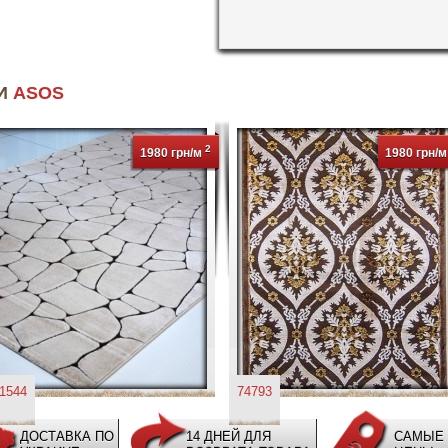
ИИ
ASOS
2
1980 грн/м
1980 грн/
1544
74793
ДОСТАВКА ПО
14 ДНЕЙ ДЛЯ
САМЫЕ 