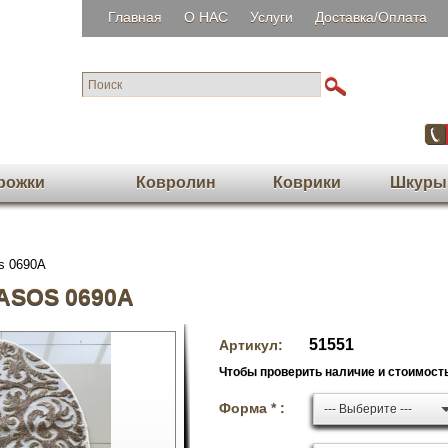
Главная
О НАС
Услуги
Доставка/Оплата
рожки
Ковролин
Коврики
Шкуры
s 0690A
ASOS 0690A
51551
Артикул:
Чтобы проверить наличие и стоимость
Форма * :
--- Выберите ---